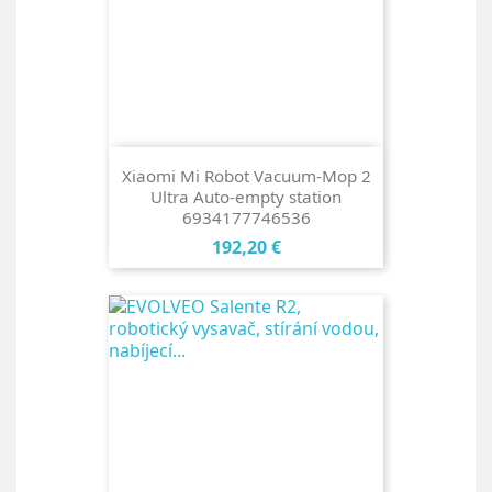
Xiaomi Mi Robot Vacuum-Mop 2
Ultra Auto-empty station
6934177746536
Cena
192,20 €