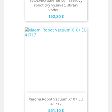
EVOLVEO Salente L6, laserový
robotický vysavač, stírání
vodou,...
Cena
152,80 €
Xiaomi Robot Vacuum X10+ EU
41717
Cena
551,10 €