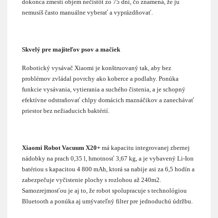
dokonca zmestí objem nečistôt zo 75 dní, čo znamená, že ju
nemusíš často manuálne vyberať a vyprázdňovať.
Skvelý pre majiteľov psov a mačiek
Robotický vysávač Xiaomi je konštruovaný tak, aby bez
problémov zvládal povrchy ako koberce a podlahy. Ponúka
funkcie vysávania, vytierania a suchého čistenia, a je schopný
efektívne odstraňovať chlpy domácich maznáčikov a zanechávať
priestor bez nežiaducich baktérií.
Xiaomi Robot Vacuum X20+
má kapacitu integrovanej zbernej
nádobky na prach 0,35 l, hmotnosť 3,67 kg, a je vybavený Li-Ion
batériou s kapacitou 4 800 mAh, ktorá sa nabije asi za 6,5 hodín a
zabezpečuje vyčistenie plochy s rozlohou až 240m2.
Samozrejmosťou je aj to, že robot spolupracuje s technológiou
Bluetooth a ponúka aj umývateľný filter pre jednoduchú údržbu.