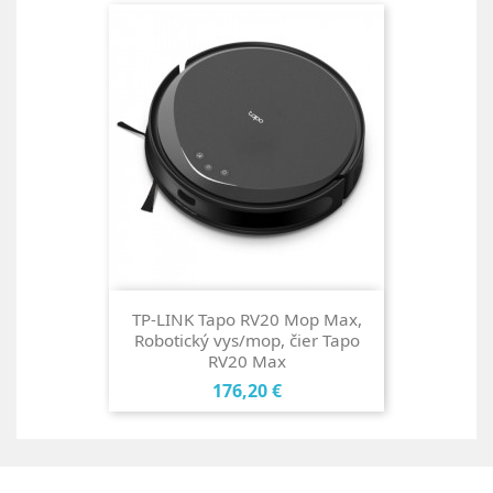
TP-LINK Tapo RV20 Mop Max,
Robotický vys/mop, čier Tapo
RV20 Max
Cena
176,20 €