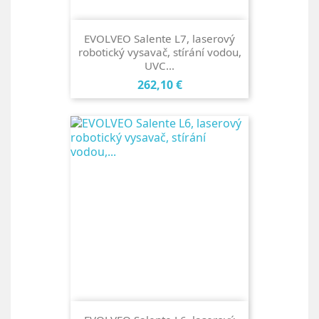
EVOLVEO Salente L7, laserový
robotický vysavač, stírání vodou,
UVC...
Cena
262,10 €