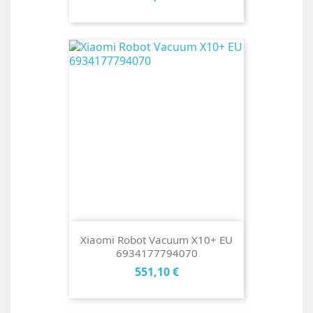
Xiaomi Robot Vacuum X10+ EU
6934177794070
Cena
551,10 €