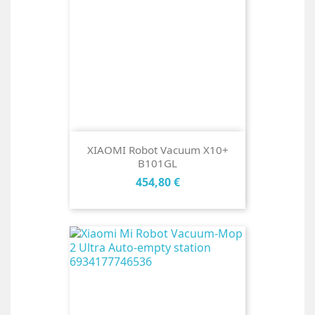
XIAOMI Robot Vacuum X10+
B101GL
Cena
454,80 €