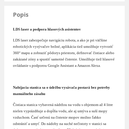
Popis
LDS laser a podpora hlasových asistentov
LDS laser zabezpečuje navigáciu robota, a ako je pri väčšine
robotických vysývačov bežné, aplikácia tiež umožňuje vytvoriť
360° mapu a zobraziť pôdorys priestoru, definovať čistiace alebo
zakázané zóny a spustiť samotné čistenie. Umožňuje tiež hlasové
ovládanie s podporou Google Assistant a Amazon Alexa.
Nabíjacia stanica sa o údržbu vysávača postará bez potreby
manuálneho zásahu
Čistiaca stanica vybavená nádržou na vodu s objemom až 4 litre
nielen vyprázdňuje a dopĺňa vodu, ale aj umýva a suší mopy
vzduchom. Časť určenú na čistenie mopov možno ľahko
odstrániť a umyť. Do nádoby na suché nečistoty v stanici sa