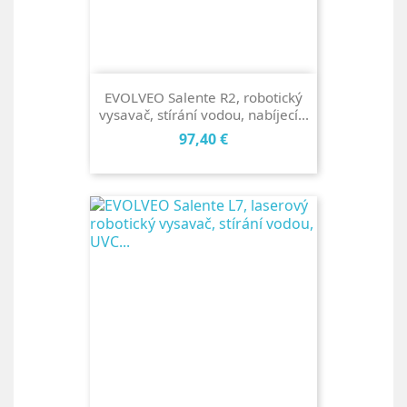
EVOLVEO Salente R2, robotický
vysavač, stírání vodou, nabíjecí...
Cena
97,40 €