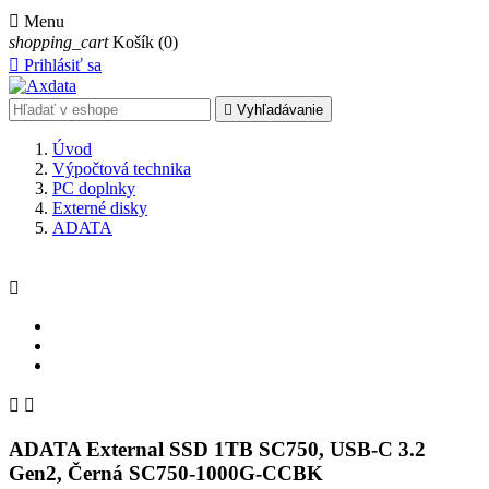

Menu
shopping_cart
Košík
(0)

Prihlásiť sa

Vyhľadávanie
Úvod
Výpočtová technika
PC doplnky
Externé disky
ADATA



ADATA External SSD 1TB SC750, USB-C 3.2
Gen2, Černá SC750-1000G-CCBK