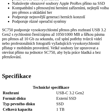
Nahrávejte obrazové soubory Apple ProRes přímo na SSD
Kompatibilní s přenosnými herními zařízeními, nejlepší volba
pro přenos a ukládání her
Podporuje nejnovější generaci herních konzolí
Podporuje různé operační systémy
SC750 podporuje vysokorychlostní přenos přes rozhraní USB 3.2
Gen2 s rychlostmi čtení/zápisu až 1050/1000 MB a šířkou pásma
pro přenos až 10 Gb za sekundu, což splní potřeby tvůrců videí
nebo profesionálních fotografů vyžadujících vysokorychlostní
přístup v mobilním provedení. Velké soubory lze upravovat a
otevírat přímo na jednotce SC750, aby byla práce hladká a bez
přerušování.
Specifikace
Technické specifikace
Rozhraní
USB-C 3.2 Gen2
Formát disku
Externí SSD
Typ pevného disku
SSD
Celková kapacita
1 TB