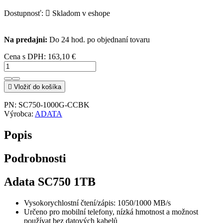
Dostupnosť:

Skladom v eshope
Na predajni:
Do 24 hod. po objednaní tovaru
Cena s DPH:
163,10 €

Vložiť do košíka
PN:
SC750-1000G-CCBK
Výrobca:
ADATA
Popis
Podrobnosti
Adata SC750 1TB
Vysokorychlostní čtení/zápis: 1050/1000 MB/s
Určeno pro mobilní telefony, nízká hmotnost a možnost
používat bez datových kabelů