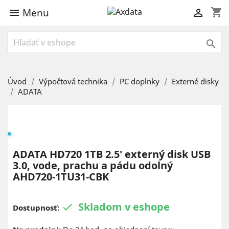
Menu
shopping_cart



Úvod
Výpočtová technika
PC doplnky
Externé disky
ADATA
ADATA HD720 1TB 2.5' externý disk USB
3.0, vode, prachu a pádu odolný
AHD720-1TU31-CBK
Skladom v eshope

Dostupnosť: