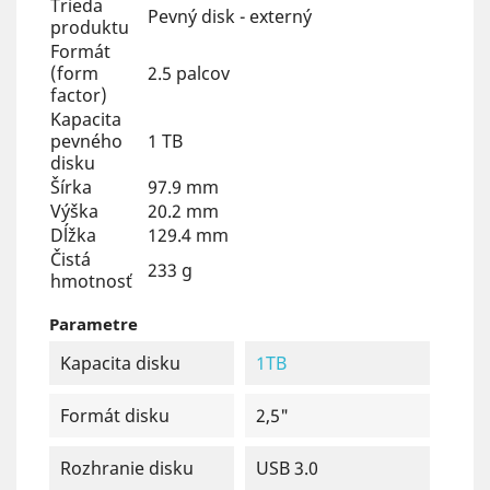
Trieda
Pevný disk - externý
produktu
Formát
(form
2.5 palcov
factor)
Kapacita
pevného
1 TB
disku
Šírka
97.9 mm
Výška
20.2 mm
Dĺžka
129.4 mm
Čistá
233 g
hmotnosť
Parametre
Kapacita disku
1TB
Formát disku
2,5"
Rozhranie disku
USB 3.0