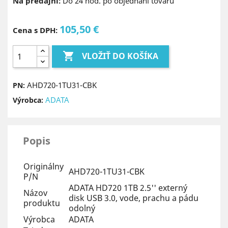
Na predajni:
Do 24 hod. po objednaní tovaru
105,50 €
Cena s DPH:

VLOŽIŤ DO KOŠÍKA
AHD720-1TU31-CBK
PN:
ADATA
Výrobca:
Popis
Originálny
AHD720-1TU31-CBK
P/N
ADATA HD720 1TB 2.5'' externý
Názov
disk USB 3.0, vode, prachu a pádu
produktu
odolný
Výrobca
ADATA