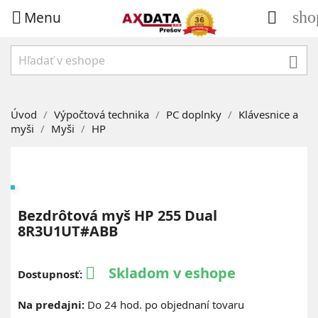
Menu
sho



Úvod
Výpočtová technika
PC doplnky
Klávesnice a
myši
Myši
HP
Bezdrôtová myš HP 255 Dual
8R3U1UT#ABB
Skladom v eshope

Dostupnosť:
Na predajni:
Do 24 hod. po objednaní tovaru