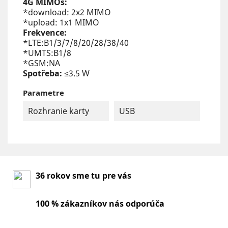
4G MIMOs:
*download: 2x2 MIMO
*upload: 1x1 MIMO
Frekvence:
*LTE:B1/3/7/8/20/28/38/40
*UMTS:B1/8
*GSM:NA
Spotřeba:
≤3.5 W
Parametre
Rozhranie karty
USB
36 rokov sme tu pre vás
100 % zákazníkov nás odporúča