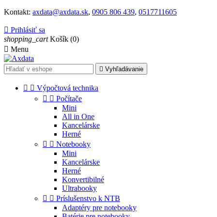
Kontakt:
axdata@axdata.sk
,
0905 806 439
,
0517711605

Prihlásiť sa
shopping_cart
Košík
(0)

Menu

Vyhľadávanie


Výpočtová technika


Počítače
Mini
All in One
Kancelárske
Herné


Notebooky
Mini
Kancelárske
Herné
Konvertibilné
Ultrabooky


Príslušenstvo k NTB
Adaptéry pre notebooky
Batérie pre notebooky