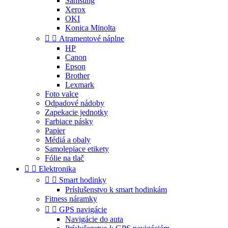
Samsung
Xerox
OKI
Konica Minolta


Atramentové náplne
HP
Canon
Epson
Brother
Lexmark
Foto valce
Odpadové nádoby
Zapekacie jednotky
Farbiace pásky
Papier
Médiá a obaly
Samolepiace etikety
Fólie na tlač


Elektronika


Smart hodinky
Príslušenstvo k smart hodinkám
Fitness náramky


GPS navigácie
Navigácie do auta