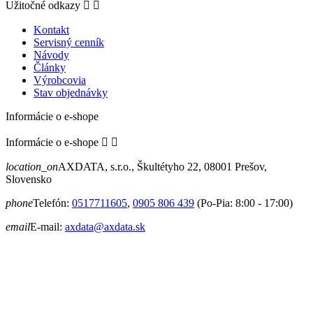
Užitočné odkazy


Kontakt
Servisný cenník
Návody
Články
Výrobcovia
Stav objednávky
Informácie o e-shope
Informácie o e-shope


location_on
AXDATA, s.r.o., Škultétyho 22, 08001 Prešov,
Slovensko
phone
Telefón:
0517711605
,
0905 806 439
(Po-Pia: 8:00 - 17:00)
email
E-mail:
axdata@axdata.sk