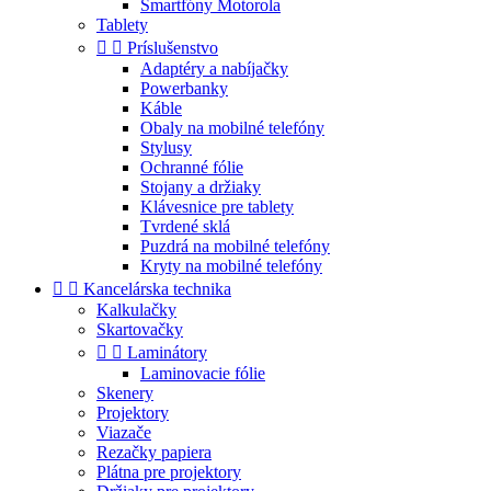
Smartfóny Motorola
Tablety


Príslušenstvo
Adaptéry a nabíjačky
Powerbanky
Káble
Obaly na mobilné telefóny
Stylusy
Ochranné fólie
Stojany a držiaky
Klávesnice pre tablety
Tvrdené sklá
Puzdrá na mobilné telefóny
Kryty na mobilné telefóny


Kancelárska technika
Kalkulačky
Skartovačky


Laminátory
Laminovacie fólie
Skenery
Projektory
Viazače
Rezačky papiera
Plátna pre projektory