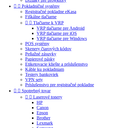
Držiaky pre projektory


Pokladničné systémy
Registračné pokladne eKasa
Fiškálne tlačiarne


Tlačiarne k VRP
VRP tlačiarne pre Android
VRP tlačiarne pre iOS
VRP tlačiarne pre Windows
POS systémy
Skenery čiarových kódov
Peňažné zásuvky
Papierové pásky
Etiketovacie kliešte a príslušenstvo
Káble ku pokladniam
Testery bankoviek
VPN sety
Príslušenstvo pre registračné pokladne


Spotrebný tovar


Laserové tonery
HP
Canon
Epson
Brother
Lexmark