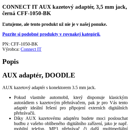
CONNECT IT AUX kazetový adaptér, 3,5 mm jack,
černá CFF-1050-BK
Ľutujeme, ale tento produkt už nie je v našej ponuke.
Pozrite si podobné produkty v rovnakej kategórii.
PN:
CFF-1050-BK
Výrobca:
Connect IT
Popis
AUX adaptér, DOODLE
AUX kazetový adaptér s konektorem 3.5 mm jack.
Pokud vlastníte automobil, který disponuje klasickým
autorádiem s kazetovým přehrávačem, pak je pro Vás tento
adaptér ideální řešení pro připojení externích digitálních
přehrávačů.
Díky AUX kazetovému adaptéru budete moci poslouchat
hudbu z vašeho oblíbeného digitálního zařízení, jako je např.
mobilní telefon, MP3 přehrávač či další multimediální