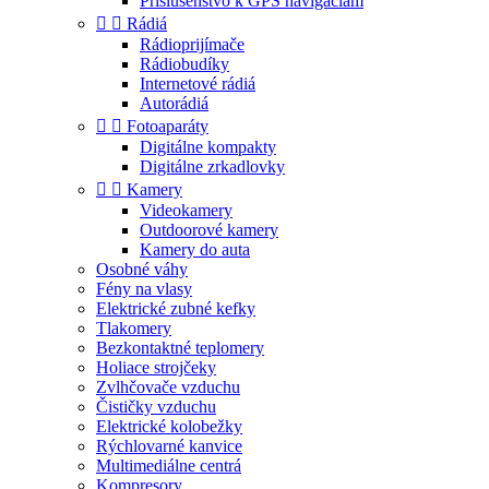
Príslušenstvo k GPS navigáciám


Rádiá
Rádioprijímače
Rádiobudíky
Internetové rádiá
Autorádiá


Fotoaparáty
Digitálne kompakty
Digitálne zrkadlovky


Kamery
Videokamery
Outdoorové kamery
Kamery do auta
Osobné váhy
Fény na vlasy
Elektrické zubné kefky
Tlakomery
Bezkontaktné teplomery
Holiace strojčeky
Zvlhčovače vzduchu
Čističky vzduchu
Elektrické kolobežky
Rýchlovarné kanvice
Multimediálne centrá
Kompresory