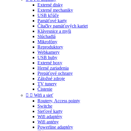
Externé disky
Externé mechaniky
USB kľúče
Pamäťové karty
Čítačky pamäťových kariet
Klávesnice a myši
Slúchadlá
Mikrofóny
Reproduktory
Webkamery
USB huby
Externé boxy
Herné zariadenia
Prepäťové ochrany
Záložné zdroje
TV tunery
Čistenie


Wifi a sieť
Routery, Access pointy
Switche
Sieťové karty
Wifi adaptéry
Wifi antény
Powerline adaptéry