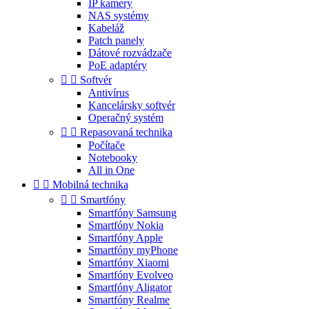
IP kamery
NAS systémy
Kabeláž
Patch panely
Dátové rozvádzače
PoE adaptéry


Softvér
Antivírus
Kancelársky softvér
Operačný systém


Repasovaná technika
Počítače
Notebooky
All in One


Mobilná technika


Smartfóny
Smartfóny Samsung
Smartfóny Nokia
Smartfóny Apple
Smartfóny myPhone
Smartfóny Xiaomi
Smartfóny Evolveo
Smartfóny Aligator
Smartfóny Realme