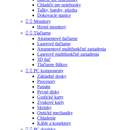
Chladiče pre notebooky
Tašky, batohy, púzdra
Dokovacie stanice


Monitory
Herné monitory


Tlačiarne
Atramentové tlačiarne
Laserové tlačiarne
Atramentové multifunkčné zariadenia
Laserové multifunkčné zariadenia
3D tlač
Tlačiarne štítkov


PC komponenty
Základné dosky
Procesory
Pamäte
Pevné disky
Grafické karty
Zvukové karty
Skrinky
Optické mechaniky
Chladenie
Káble a konektory


PC doplnky