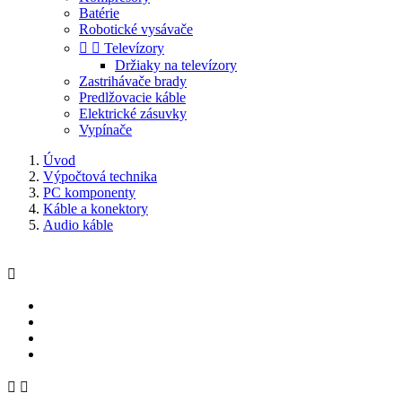
Batérie
Robotické vysávače


Televízory
Držiaky na televízory
Zastrihávače brady
Predlžovacie káble
Elektrické zásuvky
Vypínače
Úvod
Výpočtová technika
PC komponenty
Káble a konektory
Audio káble


