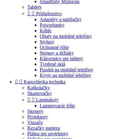
Smartfóny Motorola
Tablety


Príslušenstvo
Adaptéry a nabíjačky
Powerbanky
Káble
Obaly na mobilné telefóny
Stylusy
Ochranné fólie
Stojany a držiaky
Klávesnice pre tablety
Tvrdené sklá
Puzdrá na mobilné telefóny
Kryty na mobilné telefóny


Kancelárska technika
Kalkulačky
Skartovačky


Laminátory
Laminovacie fólie
Skenery
Projektory
Viazače
Rezačky papiera
Plátna pre projektory