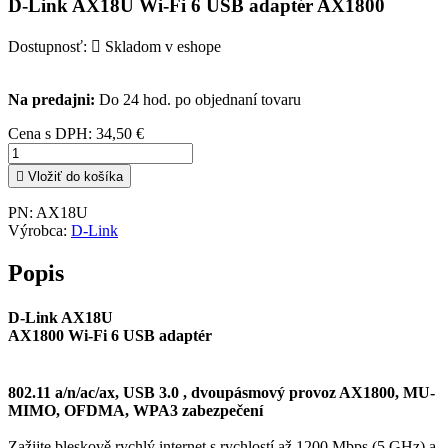
D-Link AX18U Wi-Fi 6 USB adaptér AX1800
Dostupnosť:

Skladom v eshope
Na predajni:
Do 24 hod. po objednaní tovaru
Cena s DPH:
34,50 €

Vložiť do košíka
PN:
AX18U
Výrobca:
D-Link
Popis
D-Link AX18U
AX1800 Wi-Fi 6 USB adaptér
802.11 a/n/ac/ax, USB 3.0 , dvoupásmový provoz AX1800, MU-
MIMO, OFDMA, WPA3 zabezpečení
Zažijte bleskově rychlý internet s rychlostí až 1200 Mbps (5 GHz) a