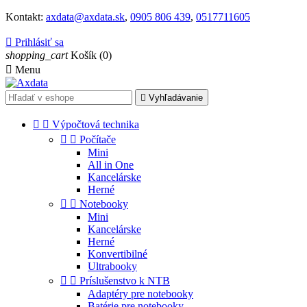
Kontakt:
axdata@axdata.sk
,
0905 806 439
,
0517711605

Prihlásiť sa
shopping_cart
Košík
(0)

Menu

Vyhľadávanie


Výpočtová technika


Počítače
Mini
All in One
Kancelárske
Herné


Notebooky
Mini
Kancelárske
Herné
Konvertibilné
Ultrabooky


Príslušenstvo k NTB
Adaptéry pre notebooky
Batérie pre notebooky