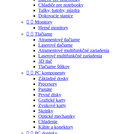
Chladiče pre notebooky
Tašky, batohy, púzdra
Dokovacie stanice


Monitory
Herné monitory


Tlačiarne
Atramentové tlačiarne
Laserové tlačiarne
Atramentové multifunkčné zariadenia
Laserové multifunkčné zariadenia
3D tlač
Tlačiarne štítkov


PC komponenty
Základné dosky
Procesory
Pamäte
Pevné disky
Grafické karty
Zvukové karty
Skrinky
Optické mechaniky
Chladenie
Káble a konektory


PC doplnky