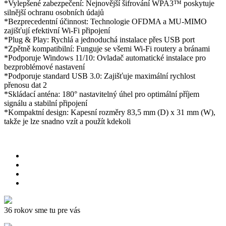
*Vylepšené zabezpečení: Nejnovější šifrování WPA3™ poskytuje
silnější ochranu osobních údajů
*Bezprecedentní účinnost: Technologie OFDMA a MU-MIMO
zajišťují efektivní Wi-Fi připojení
*Plug & Play: Rychlá a jednoduchá instalace přes USB port
*Zpětně kompatibilní: Funguje se všemi Wi-Fi routery a bránami
*Podporuje Windows 11/10: Ovladač automatické instalace pro
bezproblémové nastavení
*Podporuje standard USB 3.0: Zajišťuje maximální rychlost
přenosu dat 2
*Skládací anténa: 180° nastavitelný úhel pro optimální příjem
signálu a stabilní připojení
*Kompaktní design: Kapesní rozměry 83,5 mm (D) x 31 mm (W),
takže je lze snadno vzít a použít kdekoli
36 rokov sme tu pre vás