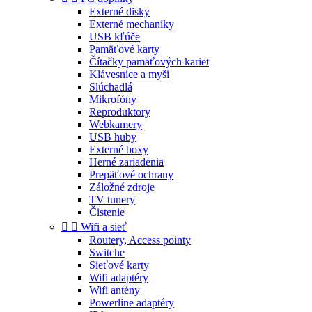
Externé disky
Externé mechaniky
USB kľúče
Pamäťové karty
Čítačky pamäťových kariet
Klávesnice a myši
Slúchadlá
Mikrofóny
Reproduktory
Webkamery
USB huby
Externé boxy
Herné zariadenia
Prepäťové ochrany
Záložné zdroje
TV tunery
Čistenie


Wifi a sieť
Routery, Access pointy
Switche
Sieťové karty
Wifi adaptéry
Wifi antény
Powerline adaptéry