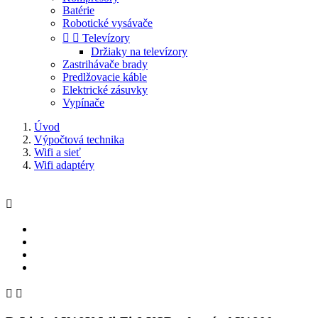
Batérie
Robotické vysávače


Televízory
Držiaky na televízory
Zastrihávače brady
Predlžovacie káble
Elektrické zásuvky
Vypínače
Úvod
Výpočtová technika
Wifi a sieť
Wifi adaptéry


