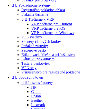
Držiaky pre projektory


Pokladničné systémy
Registračné pokladne eKasa
Fiškálne tlačiarne


Tlačiarne k VRP
VRP tlačiarne pre Android
VRP tlačiarne pre iOS
VRP tlačiarne pre Windows
POS systémy
Skenery čiarových kódov
Peňažné zásuvky
Papierové pásky
Etiketovacie kliešte a príslušenstvo
Káble ku pokladniam
Testery bankoviek
VPN sety
Príslušenstvo pre registračné pokladne


Spotrebný tovar


Laserové tonery
HP
Canon
Epson
Brother
Lexmark