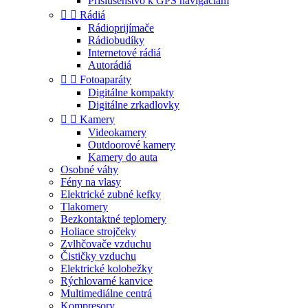
Príslušenstvo k GPS navigáciám


Rádiá
Rádioprijímače
Rádiobudíky
Internetové rádiá
Autorádiá


Fotoaparáty
Digitálne kompakty
Digitálne zrkadlovky


Kamery
Videokamery
Outdoorové kamery
Kamery do auta
Osobné váhy
Fény na vlasy
Elektrické zubné kefky
Tlakomery
Bezkontaktné teplomery
Holiace strojčeky
Zvlhčovače vzduchu
Čističky vzduchu
Elektrické kolobežky
Rýchlovarné kanvice
Multimediálne centrá
Kompresory