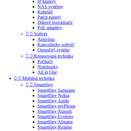
IP kamery
NAS systémy
Kabeláž
Patch panely
Dátové rozvádzače
PoE adaptéry


Softvér
Antivírus
Kancelársky softvér
Operačný systém


Repasovaná technika
Počítače
Notebooky
All in One


Mobilná technika


Smartfóny
Smartfóny Samsung
Smartfóny Nokia
Smartfóny Apple
Smartfóny myPhone
Smartfóny Xiaomi
Smartfóny Evolveo
Smartfóny Aligator
Smartfóny Realme