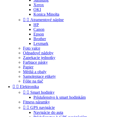
Samsung
Xerox
OKI
Konica Minolta


Atramentové náplne
HP
Canon
Epson
Brother
Lexmark
Foto valce
Odpadové nádoby
Zapekacie jednotky
Farbiace pásky
Papier
Médiá a obaly
Samolepiace etikety
Fólie na tlač


Elektronika


Smart hodinky
Príslušenstvo k smart hodinkám
Fitness náramky


GPS navigácie
Navigácie do auta