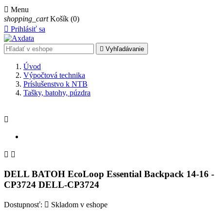

Menu
shopping_cart
Košík
(0)

Prihlásiť sa

Vyhľadávanie
Úvod
Výpočtová technika
Príslušenstvo k NTB
Tašky, batohy, púzdra



DELL BATOH EcoLoop Essential Backpack 14-16 -
CP3724 DELL-CP3724
Dostupnosť:

Skladom v eshope