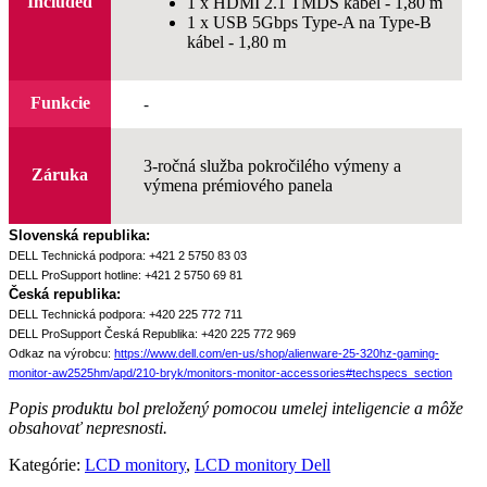
Included
1 x HDMI 2.1 TMDS kábel - 1,80 m
1 x USB 5Gbps Type-A na Type-B
kábel - 1,80 m
-
Funkcie
3-ročná služba pokročilého výmeny a
Záruka
výmena prémiového panela
Slovenská republika:
DELL Technická podpora: +421 2 5750 83 03
DELL ProSupport hotline: +421 2 5750 69 81
Česká republika:
DELL Technická podpora: +420 225 772 711
DELL ProSupport Česká Republika: +420 225 772 969
Odkaz na výrobcu:
https://www.dell.com/en-us/shop/alienware-25-320hz-gaming-
monitor-aw2525hm/apd/210-bryk/monitors-monitor-accessories#techspecs_section
Popis produktu bol preložený pomocou umelej inteligencie a môže
obsahovať nepresnosti.
Kategórie:
LCD monitory
,
LCD monitory Dell