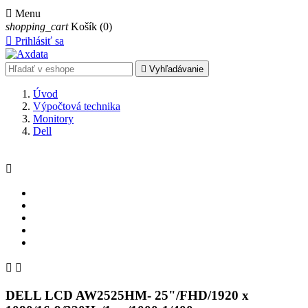

Menu
shopping_cart
Košík
(0)

Prihlásiť sa

Vyhľadávanie
Úvod
Výpočtová technika
Monitory
Dell



DELL LCD AW2525HM- 25"/FHD/1920 x