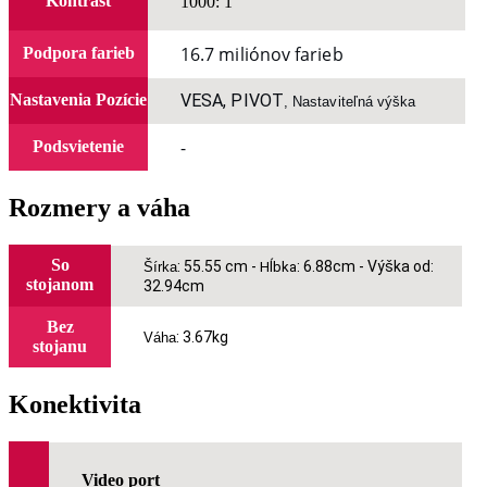
Kontrast
1000: 1
16.7 miliónov farieb
Podpora farieb
Nastavenia Pozície
VESA, PIVOT
,
Nastaviteľná výška
-
Podsvietenie
Rozmery a váha
So
: 55.55 cm -
: 6.88cm - Výška od:
Šírka
Hĺbka
stojanom
32.94cm
Bez
: 3.67kg
Váha
stojanu
Konektivita
Video port