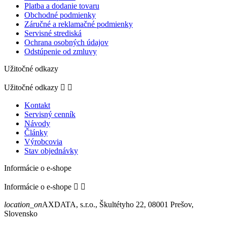
Platba a dodanie tovaru
Obchodné podmienky
Záručné a reklamačné podmienky
Servisné strediská
Ochrana osobných údajov
Odstúpenie od zmluvy
Užitočné odkazy
Užitočné odkazy


Kontakt
Servisný cenník
Návody
Články
Výrobcovia
Stav objednávky
Informácie o e-shope
Informácie o e-shope


location_on
AXDATA, s.r.o., Škultétyho 22, 08001 Prešov,
Slovensko