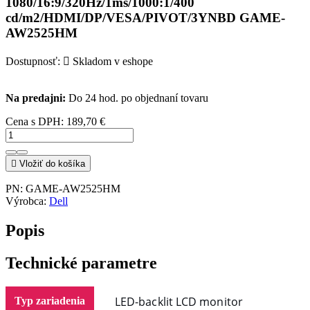
1080/16:9/320Hz/1ms/1000:1/400
cd/m2/HDMI/DP/VESA/PIVOT/3YNBD GAME-
AW2525HM
Dostupnosť:

Skladom v eshope
Na predajni:
Do 24 hod. po objednaní tovaru
Cena s DPH:
189,70 €

Vložiť do košíka
PN:
GAME-AW2525HM
Výrobca:
Dell
Popis
Technické parametre
LED-backlit LCD monitor
Typ zariadenia