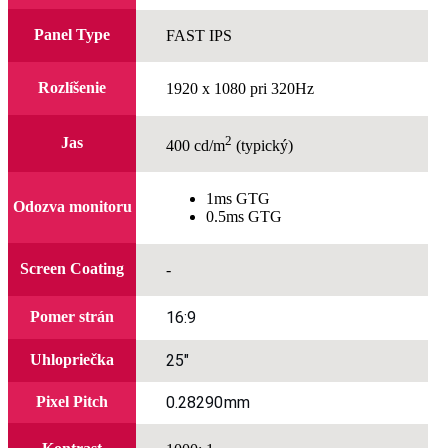
Panel Type
FAST IPS
Rozlíšenie
1920 x 1080 pri 320Hz
2
Jas
400 cd/m
(typický)
1ms GTG
Odozva monitoru
0.5ms GTG
Screen Coating
-
Pomer strán
16:9
Uhlopriečka
25"
Pixel Pitch
0.28290mm