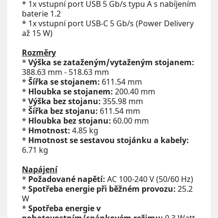
* 1x vstupní port USB 5 Gb/s typu A s nabíjením
baterie 1.2
* 1x vstupní port USB-C 5 Gb/s (Power Delivery
až 15 W)
Rozměry
*
Výška se zataženým/vytaženým stojanem:
388.63 mm - 518.63 mm
*
Šířka se stojanem:
611.54 mm
*
Hloubka se stojanem:
200.40 mm
*
Výška bez stojanu:
355.98 mm
*
Šířka bez stojanu:
611.54 mm
*
Hloubka bez stojanu:
60.00 mm
*
Hmotnost:
4.85 kg
*
Hmotnost se sestavou stojánku a kabely:
6.71 kg
Napájení
*
Požadované napětí:
AC 100-240 V (50/60 Hz)
*
Spotřeba energie při běžném provozu:
25.2
W
*
Spotřeba energie v