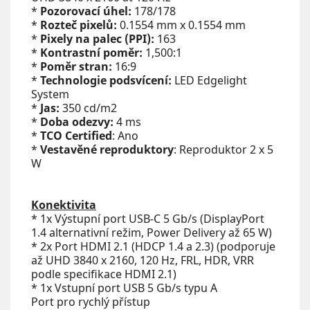
*
Pozorovací úhel:
178/178
*
Rozteč pixelů:
0.1554 mm x 0.1554 mm
*
Pixely na palec (PPI):
163
*
Kontrastní poměr:
1,500:1
*
Poměr stran:
16:9
*
Technologie podsvícení:
LED Edgelight
System
*
Jas:
350 cd/m2
*
Doba odezvy:
4 ms
*
TCO Certified
: Ano
*
Vestavěné reproduktory
: Reproduktor 2 x 5
W
Konektivita
* 1x Výstupní port USB-C 5 Gb/s (DisplayPort
1.4 alternativní režim, Power Delivery až 65 W)
* 2x Port HDMI 2.1 (HDCP 1.4 a 2.3) (podporuje
až UHD 3840 x 2160, 120 Hz, FRL, HDR, VRR
podle specifikace HDMI 2.1)
* 1x Vstupní port USB 5 Gb/s typu A
Port pro rychlý přístup