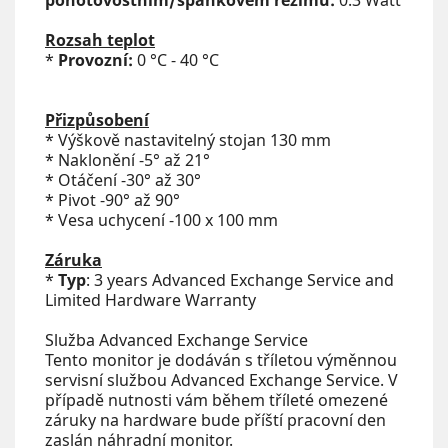
pohotovostním/spánkovém režimu:
0.3 Watt
Rozsah teplot
*
Provozní:
0 °C - 40 °C
Přizpůsobení
* Výškově nastavitelný stojan 130 mm
* Naklonění -5° až 21°
* Otáčení -30° až 30°
* Pivot -90° až 90°
* Vesa uchycení -100 x 100 mm
Záruka
*
Typ
: 3 years Advanced Exchange Service and
Limited Hardware Warranty
Služba Advanced Exchange Service
Tento monitor je dodáván s tříletou výměnnou
servisní službou Advanced Exchange Service. V
případě nutnosti vám během tříleté omezené
záruky na hardware bude příští pracovní den
zaslán náhradní monitor.