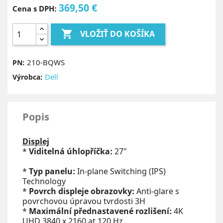
369,50 €
Cena s DPH:

VLOŽIŤ DO KOŠÍKA
210-BQWS
PN:
Dell
Výrobca:
Popis
Displej
*
Viditelná úhlopříčka:
27"
*
Typ panelu:
In-plane Switching (IPS)
Technology
*
Povrch displeje obrazovky:
Anti-glare s
povrchovou úpravou tvrdosti 3H
*
Maximální přednastavené rozlišení:
4K
UHD 3840 x 2160 at 120 Hz