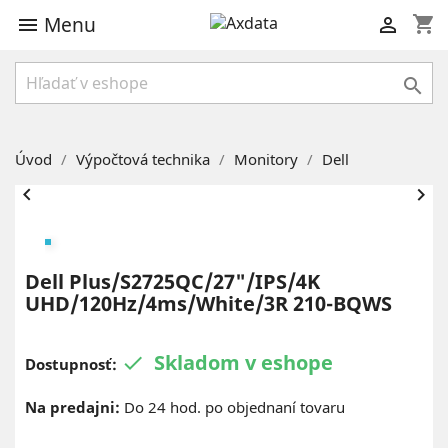
Menu
shopping_cart



Úvod
Výpočtová technika
Monitory
Dell


Dell Plus/S2725QC/27"/IPS/4K
UHD/120Hz/4ms/White/3R 210-BQWS
Skladom v eshope

Dostupnosť:
Na predajni:
Do 24 hod. po objednaní tovaru