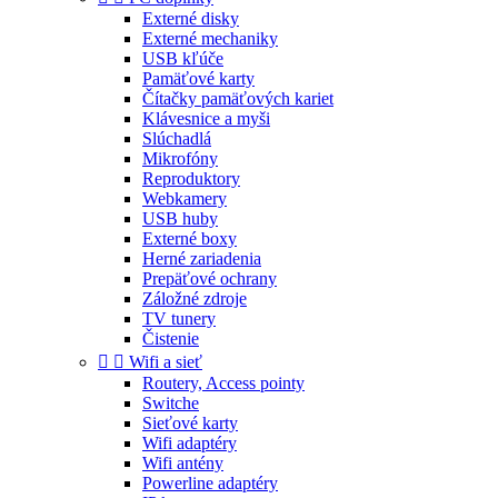
Externé disky
Externé mechaniky
USB kľúče
Pamäťové karty
Čítačky pamäťových kariet
Klávesnice a myši
Slúchadlá
Mikrofóny
Reproduktory
Webkamery
USB huby
Externé boxy
Herné zariadenia
Prepäťové ochrany
Záložné zdroje
TV tunery
Čistenie


Wifi a sieť
Routery, Access pointy
Switche
Sieťové karty
Wifi adaptéry
Wifi antény
Powerline adaptéry