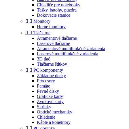
Chladiče pre notebooky
Tašky, batohy, púzdra
Dokovacie stanice


Monitory
Herné monitory


Tlačiarne
Atramentové tlačiarne
Laserové tlačiarne
Atramentové multifunkčné zariadenia
Laserové multifunkčné zariadenia
3D tlač
Tlačiarne štítkov


PC komponenty
Základné dosky
Procesory
Pamäte
Pevné disky
Grafické karty
Zvukové karty
Skrinky
Optické mechaniky
Chladenie
Káble a konektory


PC doplnky