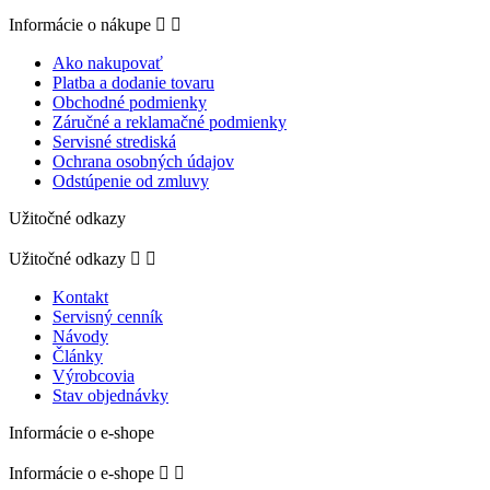
Informácie o nákupe


Ako nakupovať
Platba a dodanie tovaru
Obchodné podmienky
Záručné a reklamačné podmienky
Servisné strediská
Ochrana osobných údajov
Odstúpenie od zmluvy
Užitočné odkazy
Užitočné odkazy


Kontakt
Servisný cenník
Návody
Články
Výrobcovia
Stav objednávky
Informácie o e-shope
Informácie o e-shope

