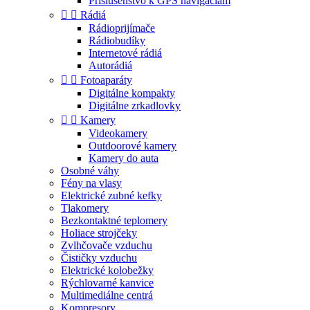
Príslušenstvo k GPS navigáciám


Rádiá
Rádioprijímače
Rádiobudíky
Internetové rádiá
Autorádiá


Fotoaparáty
Digitálne kompakty
Digitálne zrkadlovky


Kamery
Videokamery
Outdoorové kamery
Kamery do auta
Osobné váhy
Fény na vlasy
Elektrické zubné kefky
Tlakomery
Bezkontaktné teplomery
Holiace strojčeky
Zvlhčovače vzduchu
Čističky vzduchu
Elektrické kolobežky
Rýchlovarné kanvice
Multimediálne centrá
Kompresory