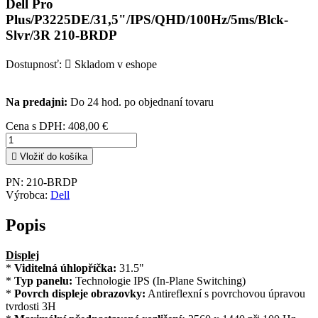
Dell Pro
Plus/P3225DE/31,5"/IPS/QHD/100Hz/5ms/Blck-
Slvr/3R 210-BRDP
Dostupnosť:

Skladom v eshope
Na predajni:
Do 24 hod. po objednaní tovaru
Cena s DPH:
408,00 €

Vložiť do košíka
PN:
210-BRDP
Výrobca:
Dell
Popis
Displej
*
Viditelná úhlopříčka:
31.5"
*
Typ panelu:
Technologie IPS (In-Plane Switching)
*
Povrch displeje obrazovky:
Antireflexní s povrchovou úpravou
tvrdosti 3H