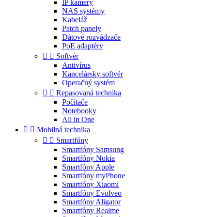
IP kamery
NAS systémy
Kabeláž
Patch panely
Dátové rozvádzače
PoE adaptéry


Softvér
Antivírus
Kancelársky softvér
Operačný systém


Repasovaná technika
Počítače
Notebooky
All in One


Mobilná technika


Smartfóny
Smartfóny Samsung
Smartfóny Nokia
Smartfóny Apple
Smartfóny myPhone
Smartfóny Xiaomi
Smartfóny Evolveo
Smartfóny Aligator
Smartfóny Realme