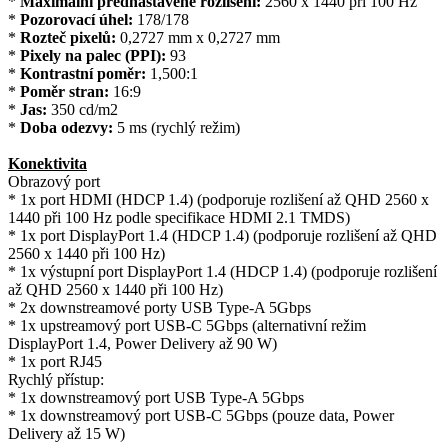
*
Maximální přednastavené rozlišení:
2560 x 1440 při 100 Hz
*
Pozorovací úhel:
178/178
*
Rozteč pixelů:
0,2727 mm x 0,2727 mm
*
Pixely na palec (PPI):
93
*
Kontrastní poměr:
1,500:1
*
Poměr stran:
16:9
*
Jas:
350 cd/m2
*
Doba odezvy:
5 ms (rychlý režim)
Konektivita
Obrazový port
* 1x port HDMI (HDCP 1.4) (podporuje rozlišení až QHD 2560 x
1440 při 100 Hz podle specifikace HDMI 2.1 TMDS)
* 1x port DisplayPort 1.4 (HDCP 1.4) (podporuje rozlišení až QHD
2560 x 1440 při 100 Hz)
* 1x výstupní port DisplayPort 1.4 (HDCP 1.4) (podporuje rozlišení
až QHD 2560 x 1440 při 100 Hz)
* 2x downstreamové porty USB Type-A 5Gbps
* 1x upstreamový port USB-C 5Gbps (alternativní režim
DisplayPort 1.4, Power Delivery až 90 W)
* 1x port RJ45
Rychlý přístup:
* 1x downstreamový port USB Type-A 5Gbps
* 1x downstreamový port USB-C 5Gbps (pouze data, Power
Delivery až 15 W)