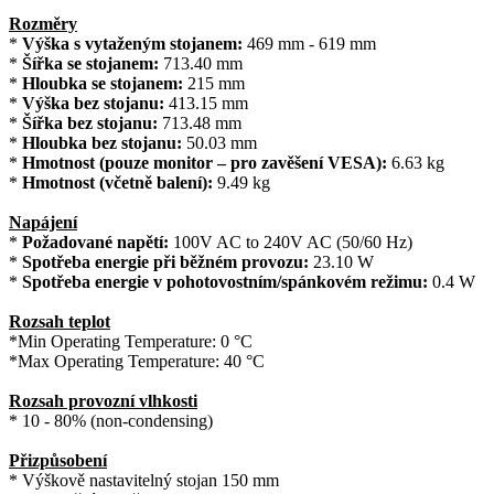
Rozměry
*
Výška s vytaženým stojanem:
469 mm - 619 mm
*
Šířka se stojanem:
713.40 mm
*
Hloubka se stojanem:
215 mm
*
Výška bez stojanu:
413.15 mm
*
Šířka bez stojanu:
713.48 mm
*
Hloubka bez stojanu:
50.03 mm
*
Hmotnost (pouze monitor – pro zavěšení VESA):
6.63 kg
*
Hmotnost (včetně balení):
9.49 kg
Napájení
*
Požadované napětí:
100V AC to 240V AC (50/60 Hz)
*
Spotřeba energie při běžném provozu:
23.10 W
*
Spotřeba energie v pohotovostním/spánkovém režimu:
0.4 W
Rozsah teplot
*Min Operating Temperature: 0 °C
*Max Operating Temperature: 40 °C
Rozsah provozní vlhkosti
* 10 - 80% (non-condensing)
Přizpůsobení
* Výškově nastavitelný stojan 150 mm