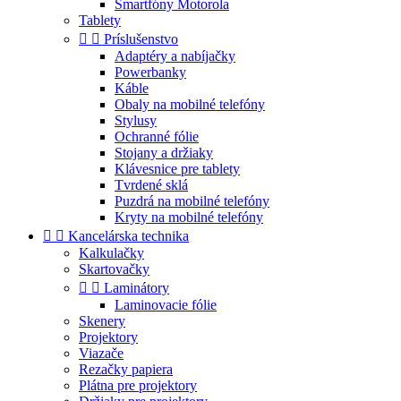
Smartfóny Motorola
Tablety


Príslušenstvo
Adaptéry a nabíjačky
Powerbanky
Káble
Obaly na mobilné telefóny
Stylusy
Ochranné fólie
Stojany a držiaky
Klávesnice pre tablety
Tvrdené sklá
Puzdrá na mobilné telefóny
Kryty na mobilné telefóny


Kancelárska technika
Kalkulačky
Skartovačky


Laminátory
Laminovacie fólie
Skenery
Projektory
Viazače
Rezačky papiera
Plátna pre projektory