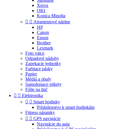
Samsung
Xerox
OKI
Konica Minolta


Atramentové náplne
HP
Canon
Epson
Brother
Lexmark
Foto valce
Odpadové nádoby
Zapekacie jednotky
Farbiace pásky
Papier
Médiá a obaly
Samolepiace etikety
Fólie na tlač


Elektronika


Smart hodinky
Príslušenstvo k smart hodinkám
Fitness náramky


GPS navigácie
Navigácie do auta