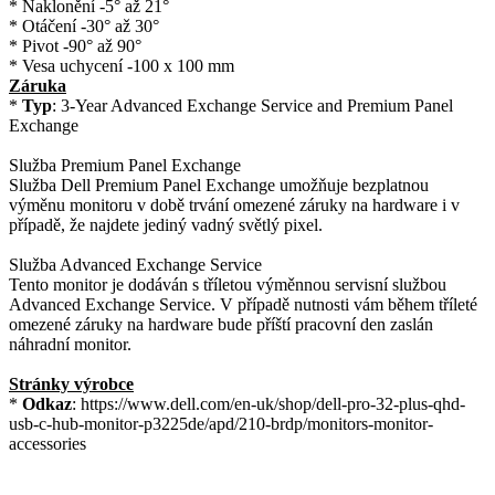
* Naklonění -5° až 21°
* Otáčení -30° až 30°
* Pivot -90° až 90°
* Vesa uchycení -100 x 100 mm
Záruka
*
Typ
: 3-Year Advanced Exchange Service and Premium Panel
Exchange
Služba Premium Panel Exchange
Služba Dell Premium Panel Exchange umožňuje bezplatnou
výměnu monitoru v době trvání omezené záruky na hardware i v
případě, že najdete jediný vadný světlý pixel.
Služba Advanced Exchange Service
Tento monitor je dodáván s tříletou výměnnou servisní službou
Advanced Exchange Service. V případě nutnosti vám během tříleté
omezené záruky na hardware bude příští pracovní den zaslán
náhradní monitor.
Stránky výrobce
*
Odkaz
: https://www.dell.com/en-uk/shop/dell-pro-32-plus-qhd-
usb-c-hub-monitor-p3225de/apd/210-brdp/monitors-monitor-
accessories