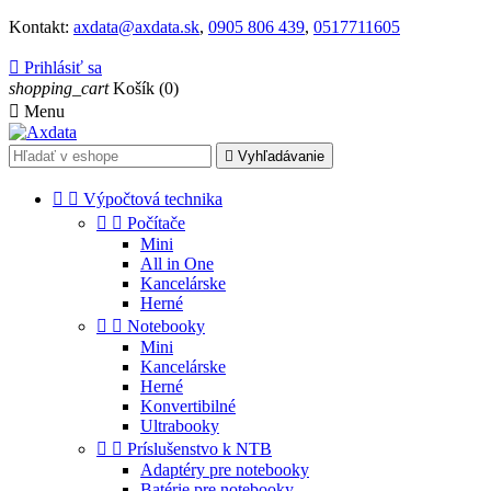
Kontakt:
axdata@axdata.sk
,
0905 806 439
,
0517711605

Prihlásiť sa
shopping_cart
Košík
(0)

Menu

Vyhľadávanie


Výpočtová technika


Počítače
Mini
All in One
Kancelárske
Herné


Notebooky
Mini
Kancelárske
Herné
Konvertibilné
Ultrabooky


Príslušenstvo k NTB
Adaptéry pre notebooky
Batérie pre notebooky