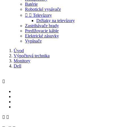
Batérie
Robotické vysávače


Televízory
Držiaky na televízory
Zastrihávače brady
Predlžovacie káble
Elektrické zásuvky
Vypínače
Úvod
Výpočtová technika
Monitory
Dell


