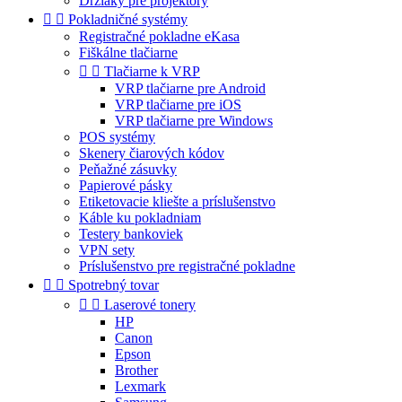
Držiaky pre projektory


Pokladničné systémy
Registračné pokladne eKasa
Fiškálne tlačiarne


Tlačiarne k VRP
VRP tlačiarne pre Android
VRP tlačiarne pre iOS
VRP tlačiarne pre Windows
POS systémy
Skenery čiarových kódov
Peňažné zásuvky
Papierové pásky
Etiketovacie kliešte a príslušenstvo
Káble ku pokladniam
Testery bankoviek
VPN sety
Príslušenstvo pre registračné pokladne


Spotrebný tovar


Laserové tonery
HP
Canon
Epson
Brother
Lexmark