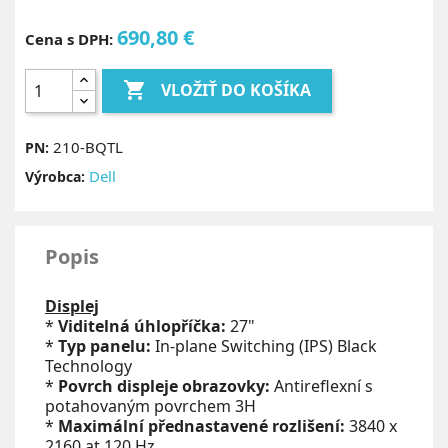
690,80 €
Cena s DPH:

VLOŽIŤ DO KOŠÍKA
210-BQTL
PN:
Dell
Výrobca:
Popis
Displej
*
Viditelná úhlopříčka:
27"
*
Typ panelu:
In-plane Switching (IPS) Black
Technology
*
Povrch displeje obrazovky:
Antireflexní s
potahovaným povrchem 3H
*
Maximální přednastavené rozlišení:
3840 x
2160 at 120 Hz