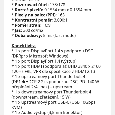
*
Pozorovací úhel:
178/178
*
Rozteč pixelů:
0.1554 mm x 0.1554 mm
*
Pixely na palec (PPI):
163
*
Kontrastní poměr:
3,000:1
*
Poměr stran:
16:9
*
Jas:
300 cd/m2
*
Doba odezvy:
5 ms (fast mode)
Konektivita
* 1 x port DisplayPort 1.4 s podporou DSC
(DRRpro Microsoft Windows)
* 1 x port DisplayPort 1.4 (výstup)
* 1 x port HDMI (podpora až UHD 3840 x 2160
120Hz FRL, VRR dle specifikace v HDMI 2.1.)
* 1 x upstreamový port Thunderbolt 4
(DP1.4(HDCP 2.2) s podporou DSC, PD: 140 W,
přepínání 2/4 linek) – upstream
* 1 x downstreamový port Thunderbolt 4
(downstream, zřetězení, 15 W)
* 1 x upstreamový port USB-C (USB 10Gbps
KVM)
* 1 x Audio výstup (3,5mm konektor)