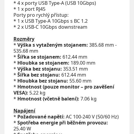
* 4 x porty USB Type-A (USB 10Gbps)
* 1 x port RJ45
Porty pro rychlý přístup:
* 1 x USB Type-A 10Gbps s BC 1.2
* 2 x USB-C 10Gbps downstream
Rozměry
*
Výška s vytaženým stojanem:
385.68 mm -
535.68 mm
*
Šířka se stojanem:
612.44 mm
*
Hloubka se stojanem:
189.00 mm
*
Výška bez stojanu:
353.51 mm
*
Šířka bez stojanu:
612.44 mm
*
Hloubka bez stojanu:
55.60 mm
*
Hmotnost (pouze monitor – pro zavěšení
VESA):
5.22 kg
*
Hmotnost (včetně balení):
7.06 kg
Napájení
*
Požadované napětí:
AC 100-240 V (50/60 Hz)
*
Spotřeba energie při běžném provozu:
25.40 W