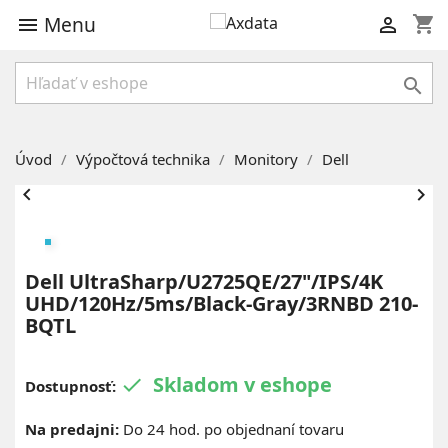
Menu
shopping_cart



Úvod
Výpočtová technika
Monitory
Dell


Dell UltraSharp/U2725QE/27"/IPS/4K
UHD/120Hz/5ms/Black-Gray/3RNBD 210-
BQTL
Skladom v eshope

Dostupnosť:
Na predajni:
Do 24 hod. po objednaní tovaru