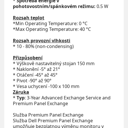
*
Spotřeba energie v
pohotovostním/spánkovém režimu:
0.5 W
Rozsah teplot
*Min Operating Temperature: 0 °C
*Max Operating Temperature: 40 °C
Rozsah provozní vlhkosti
* 10 - 80% (non-condensing)
Přizpůsobení
* Výškově nastavitelný stojan 150 mm
* Naklonění -5° až 21°
* Otáčení -45° až 45°
* Pivot -90° až 90°
* Vesa uchycení -100 x 100 mm
Záruka
*
Typ
: 3-Year Advanced Exchange Service and
Premium Panel Exchange
Služba Premium Panel Exchange
Služba Dell Premium Panel Exchange
umožňuje bezplatnou výměnu monitoru v