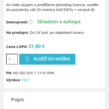
Ak máte záujem o predĺženie pôvodnej licencie, uveďte
do poznámky váš 20 miestny kód ESETu + verejné ID.
Skladom v eshope

Dostupnosť:
Na predajni:
Do 24 hod. po objednaní tovaru
21,80 €
Cena s DPH:

VLOŽIŤ DO KOŠÍKA
HO-SEC-ESS-1-1Y-N-30%
PN:
ESET
Výrobca:
Popis