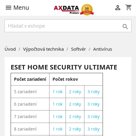
Menu
shopping_cart



Úvod
Výpočtová technika
Softvér
Antivírus
ESET HOME SECURITY ULTIMATE
Počet zariadení
Počet rokov
5 zariadení
1 rok
2 roky
3 roky
6 zariadení
1 rok
2 roky
3 roky
7 zariadení
1 rok
2 roky
3 roky
8 zariadení
1 rok
2 roky
3 roky