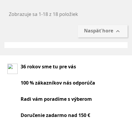
Zobrazuje sa 1-18 z 18 položiek
Naspäť hore

36 rokov sme tu pre vás
100 % zákazníkov nás odporúča
Radi vám poradíme s výberom
Doručenie zadarmo nad 150 €