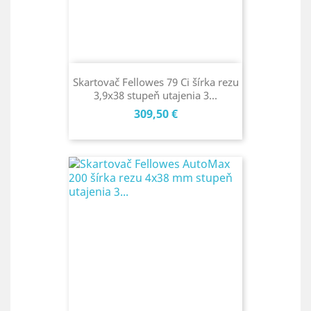
Skartovač Fellowes 79 Ci šírka rezu
3,9x38 stupeň utajenia 3...
Cena
309,50 €