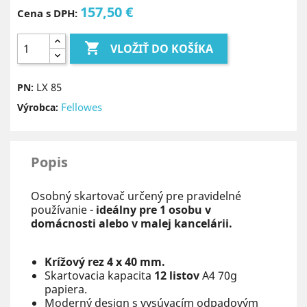
157,50 €
Cena s DPH:

VLOŽIŤ DO KOŠÍKA
LX 85
PN:
Fellowes
Výrobca:
Popis
Osobný skartovač určený pre pravidelné
používanie -
ideálny pre 1 osobu v
domácnosti alebo v malej kancelárii.
Krížový rez 4 x 40 mm.
Skartovacia kapacita
12 listov
A4 70g
papiera.
Moderný design s vysúvacím odpadovým