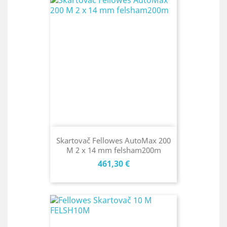
Skartovač Fellowes AutoMax 200
M 2 x 14 mm felsham200m
Cena
461,30 €