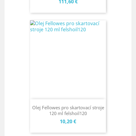
Cena
111,60 €
Olej Fellowes pro skartovací stroje
120 ml felshoil120
Cena
10,20 €