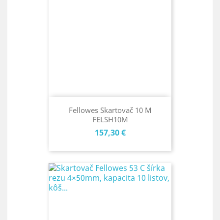
Fellowes Skartovač 10 M
FELSH10M
Cena
157,30 €