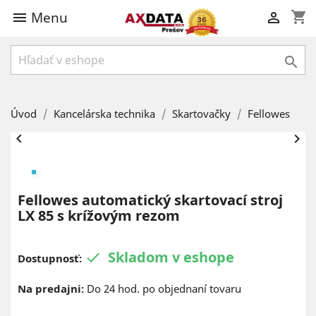
Menu
shopping_cart



Úvod
Kancelárska technika
Skartovačky
Fellowes


Fellowes automatický skartovací stroj
LX 85 s krížovým rezom
Skladom v eshope

Dostupnosť:
Na predajni:
Do 24 hod. po objednaní tovaru