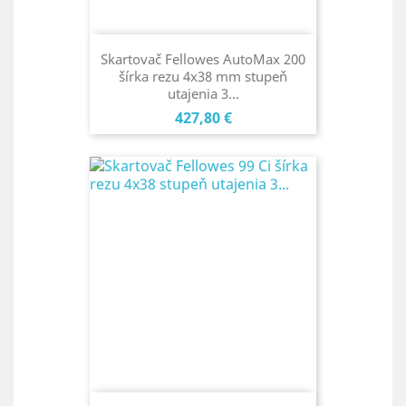
Skartovač Fellowes AutoMax 200
šírka rezu 4x38 mm stupeň
utajenia 3...
Cena
427,80 €