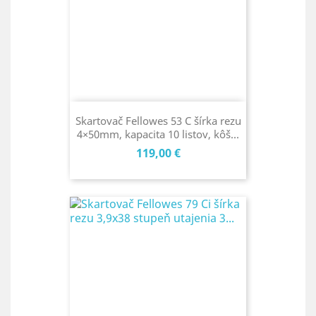
Skartovač Fellowes 53 C šírka rezu
4×50mm, kapacita 10 listov, kôš...
Cena
119,00 €