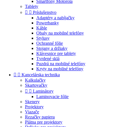
Smartfóny Motorola
Tablety


Príslušenstvo
Adaptéry a nabíjačky
Powerbanky
Káble
Obaly na mobilné telefóny
Stylusy
Ochranné fólie
Stojany a držiaky
Klávesnice pre tablety
Tvrdené sklá
Puzdrá na mobilné telefóny
Kryty na mobilné telefóny


Kancelárska technika
Kalkulačky
Skartovačky


Laminátory
Laminovacie fólie
Skenery
Projektory
Viazače
Rezačky papiera
Plátna pre projektory