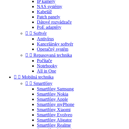
IP kamery
NAS systémy
Kabeláž
Patch panely
Dátové rozvádzače
PoE adaptéry


Softvér
Antivírus
Kancelársky softvér
Operačný systém


Repasovaná technika
Počítače
Notebooky
All in One


Mobilná technika


Smartfóny
Smartfóny Samsung
Smartfóny Nokia
Smartfóny Apple
Smartfóny myPhone
Smartfóny Xiaomi
Smartfóny Evolveo
Smartfóny Aligator
Smartfóny Realme