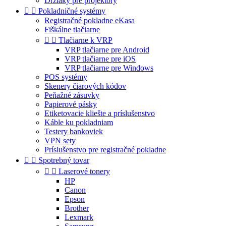
Držiaky pre projektory


Pokladničné systémy
Registračné pokladne eKasa
Fiškálne tlačiarne


Tlačiarne k VRP
VRP tlačiarne pre Android
VRP tlačiarne pre iOS
VRP tlačiarne pre Windows
POS systémy
Skenery čiarových kódov
Peňažné zásuvky
Papierové pásky
Etiketovacie kliešte a príslušenstvo
Káble ku pokladniam
Testery bankoviek
VPN sety
Príslušenstvo pre registračné pokladne


Spotrebný tovar


Laserové tonery
HP
Canon
Epson
Brother
Lexmark