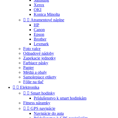
Samsung
Xerox
OKI
Konica Minolta


Atramentové náplne
HP
Canon
Epson
Brother
Lexmark
Foto valce
Odpadové nádoby
Zapekacie jednotky
Farbiace pásky
Papier
Médiá a obaly
Samolepiace etikety
Fólie na tlač


Elektronika


Smart hodinky
Príslušenstvo k smart hodinkám
Fitness náramky


GPS navigácie
Navigácie do auta