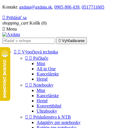
Kontakt:
axdata@axdata.sk
,
0905 806 439
,
0517711605

Prihlásiť sa
shopping_cart
Košík
(0)

Menu

Vyhľadávanie


Výpočtová technika


Počítače
Mini
All in One
Kancelárske
Herné


Notebooky
Mini
Kancelárske
Herné
Konvertibilné
Ultrabooky


Príslušenstvo k NTB
Adaptéry pre notebooky
Batérie pre notebooky