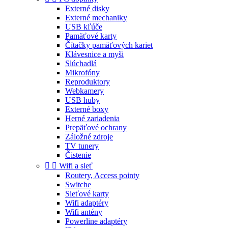
Externé disky
Externé mechaniky
USB kľúče
Pamäťové karty
Čítačky pamäťových kariet
Klávesnice a myši
Slúchadlá
Mikrofóny
Reproduktory
Webkamery
USB huby
Externé boxy
Herné zariadenia
Prepäťové ochrany
Záložné zdroje
TV tunery
Čistenie


Wifi a sieť
Routery, Access pointy
Switche
Sieťové karty
Wifi adaptéry
Wifi antény
Powerline adaptéry