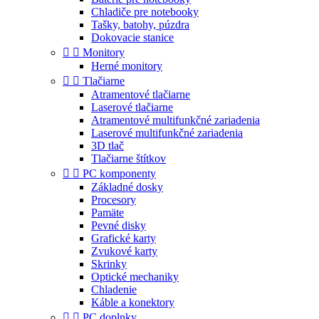
Chladiče pre notebooky
Tašky, batohy, púzdra
Dokovacie stanice


Monitory
Herné monitory


Tlačiarne
Atramentové tlačiarne
Laserové tlačiarne
Atramentové multifunkčné zariadenia
Laserové multifunkčné zariadenia
3D tlač
Tlačiarne štítkov


PC komponenty
Základné dosky
Procesory
Pamäte
Pevné disky
Grafické karty
Zvukové karty
Skrinky
Optické mechaniky
Chladenie
Káble a konektory


PC doplnky