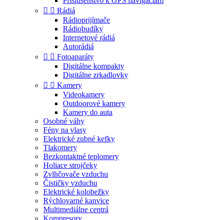
Príslušenstvo k GPS navigáciám


Rádiá
Rádioprijímače
Rádiobudíky
Internetové rádiá
Autorádiá


Fotoaparáty
Digitálne kompakty
Digitálne zrkadlovky


Kamery
Videokamery
Outdoorové kamery
Kamery do auta
Osobné váhy
Fény na vlasy
Elektrické zubné kefky
Tlakomery
Bezkontaktné teplomery
Holiace strojčeky
Zvlhčovače vzduchu
Čističky vzduchu
Elektrické kolobežky
Rýchlovarné kanvice
Multimediálne centrá
Kompresory