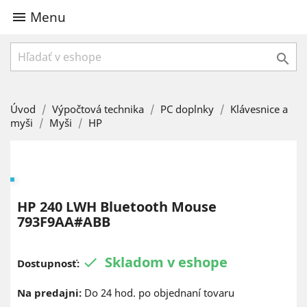
Menu


Úvod
Výpočtová technika
PC doplnky
Klávesnice a
myši
Myši
HP
HP 240 LWH Bluetooth Mouse
793F9AA#ABB
Skladom v eshope

Dostupnosť:
Na predajni:
Do 24 hod. po objednaní tovaru