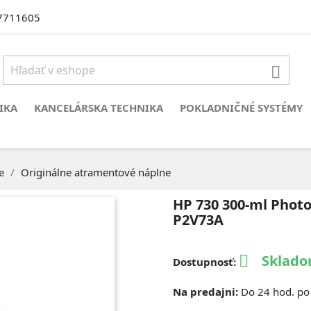
7711605

IKA
KANCELÁRSKA TECHNIKA
POKLADNIČNÉ SYSTÉMY
e
Originálne atramentové náplne
HP 730 300-ml Photo
P2V73A
Sklado

Dostupnosť:
Na predajni:
Do 24 hod. po 