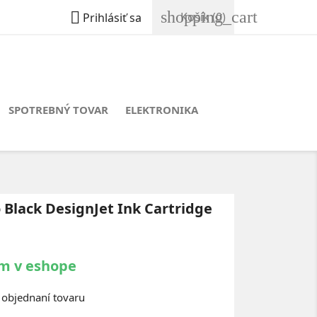
shopping_cart

Košík
(0)
Prihlásiť sa
SPOTREBNÝ TOVAR
ELEKTRONIKA
 Black DesignJet Ink Cartridge
m v eshope
objednaní tovaru