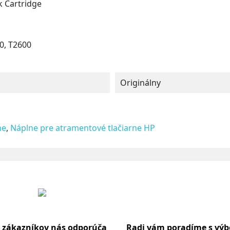
k Cartridge
0, T2600
Originálny
ne
,
Náplne pre atramentové tlačiarne HP
 zákazníkov nás odporúča
Radi vám poradíme s vý