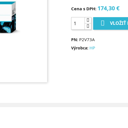
174,30 €
Cena s DPH:

VLOŽIŤ
P2V73A
PN:
HP
Výrobca: