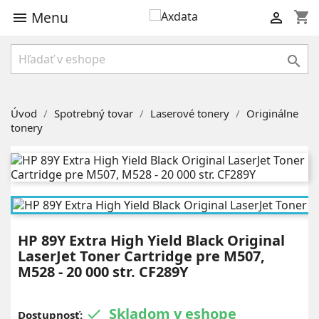
Menu
shopping_cart



Úvod
Spotrebný tovar
Laserové tonery
Originálne
tonery
HP 89Y Extra High Yield Black Original
LaserJet Toner Cartridge pre M507,
M528 - 20 000 str. CF289Y
Skladom v eshope

Dostupnosť: