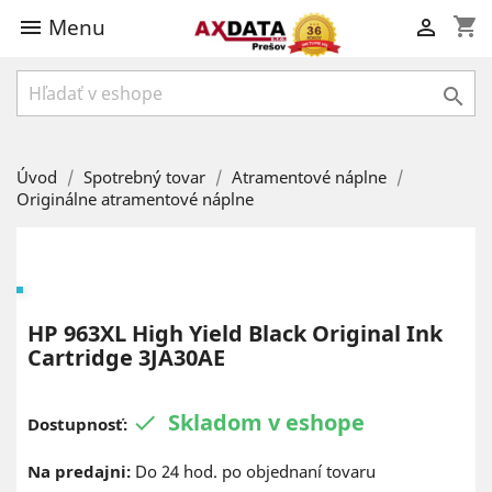
Menu
shopping_cart



Úvod
Spotrebný tovar
Atramentové náplne
Originálne atramentové náplne
HP 963XL High Yield Black Original Ink
Cartridge 3JA30AE
Skladom v eshope

Dostupnosť:
Na predajni:
Do 24 hod. po objednaní tovaru