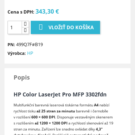
343,30 €
Cena s DPH:

VLOŽIŤ DO KOŠÍKA
499Q7F#B19
PN:
HP
Výrobca:
Popis
HP Color LaserJet Pro MFP 3302fdn
Multifunkční barevná laserová tiskárna formátu
A4
nabízí
rychlost tisku
až 25 stran za minutu
barevně i černobíle
v rozlišení
600 × 600 DPI
. Disponuje vestavěným skenerem
s rozlišením
až 1200 × 1200 DPI
a rychlostí skenování až 19
stran za minutu. Zařízení lze snadno ovládat díky
4,3"