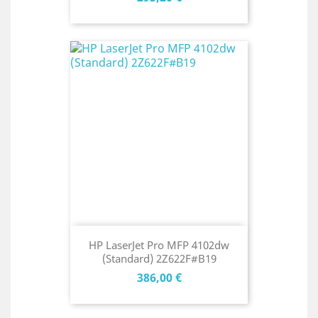
HP LaserJet Pro MFP 4102dw
(Standard) 2Z622F#B19
Cena
386,00 €