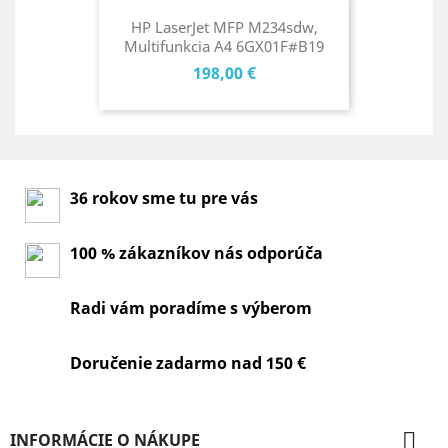
HP LaserJet MFP M234sdw,
Multifunkcia A4 6GX01F#B19
Cena
198,00 €
36 rokov sme tu pre vás
100 % zákazníkov nás odporúča
Radi vám poradíme s výberom
Doručenie zadarmo nad 150 €

INFORMÁCIE O NÁKUPE