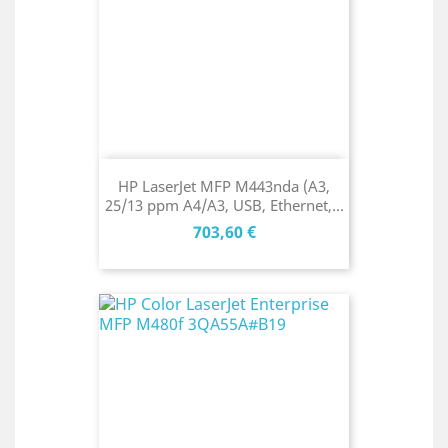
HP LaserJet MFP M443nda (A3,
25/13 ppm A4/A3, USB, Ethernet,...
Cena
703,60 €