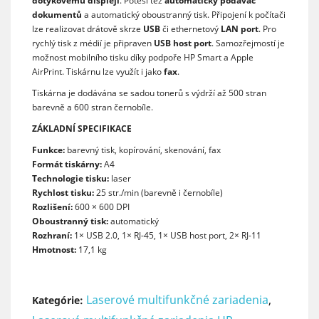
dotykovému displeji
. Potěší též
automatický podavač
dokumentů
a automatický oboustranný tisk. Připojení k počítači
lze realizovat drátově skrze
USB
či ethernetový
LAN port
. Pro
rychlý tisk z médií je připraven
USB host port
. Samozřejmostí je
možnost mobilního tisku díky podpoře HP Smart a Apple
AirPrint. Tiskárnu lze využít i jako
fax
.
Tiskárna je dodávána se sadou tonerů s výdrží až 500 stran
barevně a 600 stran černobíle.
ZÁKLADNÍ SPECIFIKACE
Funkce:
barevný tisk, kopírování, skenování, fax
Formát tiskárny:
A4
Technologie tisku:
laser
Rychlost tisku:
25 str./min (barevně i černobíle)
Rozlišení:
600 × 600 DPI
Oboustranný tisk:
automatický
Rozhraní:
1× USB 2.0, 1× RJ-45, 1× USB host port, 2× RJ-11
Hmotnost:
17,1 kg
Laserové multifunkčné zariadenia
,
Kategórie: