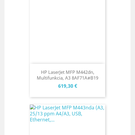
HP LaserJet MFP M442dn,
Multifunkcia, A3 8AF71A#B19
Cena
619,30 €