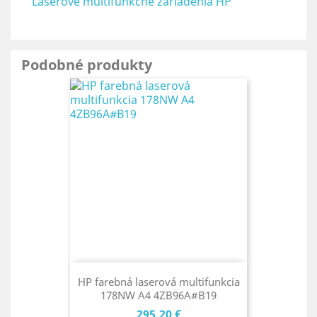
Laserové multifunkčné zariadenia HP
Podobné produkty
HP farebná laserová multifunkcia
178NW A4 4ZB96A#B19
Cena
295,20 €