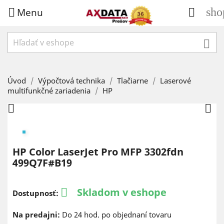
Menu
sho



Úvod
Výpočtová technika
Tlačiarne
Laserové
multifunkčné zariadenia
HP


HP Color LaserJet Pro MFP 3302fdn
499Q7F#B19
Skladom v eshope

Dostupnosť:
Na predajni:
Do 24 hod. po objednaní tovaru