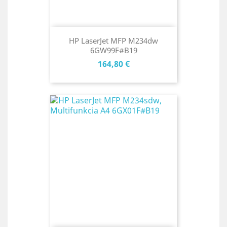
HP LaserJet MFP M234dw
6GW99F#B19
Cena
164,80 €