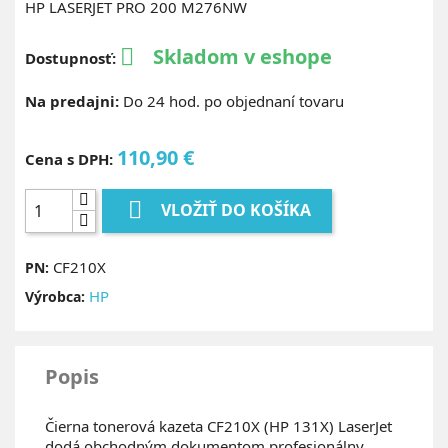
HP LASERJET PRO 200 M276NW
Skladom v eshope

Dostupnosť:
Na predajni:
Do 24 hod. po objednaní tovaru
110,90 €
Cena s DPH:

VLOŽIŤ DO KOŠÍKA
CF210X
PN:
HP
Výrobca:
Popis
Čierna tonerová kazeta CF210X (HP 131X) LaserJet
dodá obchodným dokumentom profesionálny