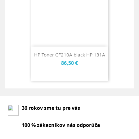
HP Toner CF210A black HP 131A
Cena
86,50 €
36 rokov sme tu pre vás
100 % zákazníkov nás odporúča