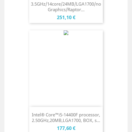
3.5GHz/14core/24MB/LGA1700/no
Graphics/Raptor...
Cena
251,10 €
Intel® Core™i5-14400F processor,
2.50GHz,20MB,LGA1700, BOX, s...
Cena
177,60 €