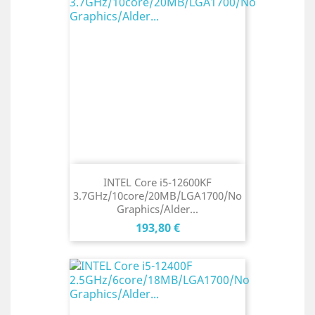
INTEL Core i5-12600KF
3.7GHz/10core/20MB/LGA1700/No
Graphics/Alder...
Cena
193,80 €