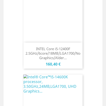
INTEL Core i5-12400F
2.5GHz/6core/18MB/LGA1700/No
Graphics/Alder...
Cena
160,40 €