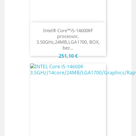
Intel® Core™i5-14600KF
processor,
3.50GHz,24MB,LGA1700, BOX,
bez...
Cena
251,10 €