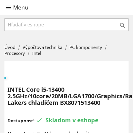
Menu


Úvod
Výpočtová technika
PC komponenty
Procesory
Intel
INTEL Core i5-13400
2.5GHz/10core/20MB/LGA1700/Graphics/Ra
Lake/s chladičem BX8071513400
Skladom v eshope

Dostupnosť: