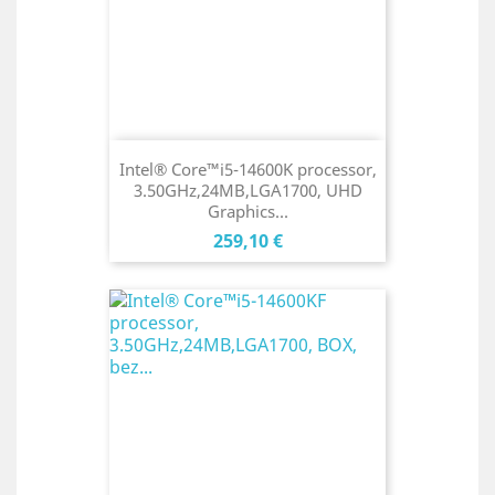
Intel® Core™i5-14600K processor,
3.50GHz,24MB,LGA1700, UHD
Graphics...
Cena
259,10 €