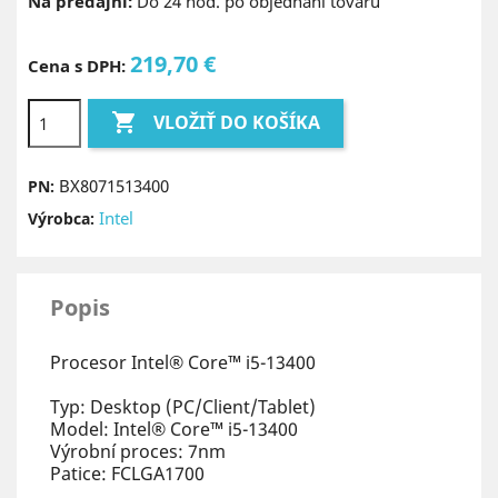
Na predajni:
Do 24 hod. po objednaní tovaru
219,70 €
Cena s DPH:

VLOŽIŤ DO KOŠÍKA
BX8071513400
PN:
Intel
Výrobca:
Popis
Procesor Intel® Core™ i5-13400
Typ: Desktop (PC/Client/Tablet)
Model: Intel® Core™ i5-13400
Výrobní proces: 7nm
Patice: FCLGA1700