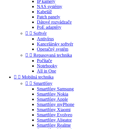
IP kamery
NAS systémy
Kabeláž
Patch panely
Dátové rozvádzače
PoE adaptéry


Softvér
Antivírus
Kancelársky softvér
Operačný systém


Repasovaná technika
Počítače
Notebooky
All in One


Mobilná technika


Smartfóny
Smartfóny Samsung
Smartfóny Nokia
Smartfóny Apple
Smartfóny myPhone
Smartfóny Xiaomi
Smartfóny Evolveo
Smartfóny Aligator
Smartfóny Realme