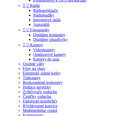
Príslušenstvo k GPS navigáciám


Rádiá
Rádioprijímače
Rádiobudíky
Internetové rádiá
Autorádiá


Fotoaparáty
Digitálne kompakty
Digitálne zrkadlovky


Kamery
Videokamery
Outdoorové kamery
Kamery do auta
Osobné váhy
Fény na vlasy
Elektrické zubné kefky
Tlakomery
Bezkontaktné teplomery
Holiace strojčeky
Zvlhčovače vzduchu
Čističky vzduchu
Elektrické kolobežky
Rýchlovarné kanvice
Multimediálne centrá
Kompresory