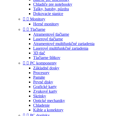
Chladiče pre notebooky
Tašky, batohy, púzdra
Dokovacie stanice


Monitory
Herné monitory


Tlačiarne
Atramentové tlačiarne
Laserové tlačiarne
Atramentové multifunkčné zariadenia
Laserové multifunkčné zariadenia
3D tlač
Tlačiarne štítkov


PC komponenty
Základné dosky
Procesory
Pamäte
Pevné disky
Grafické karty
Zvukové karty
Skrinky
Optické mechaniky
Chladenie
Káble a konektory


PC doplnky