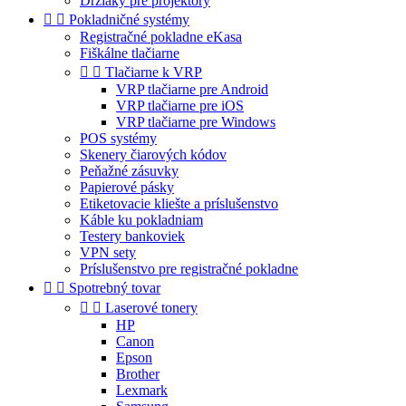
Držiaky pre projektory


Pokladničné systémy
Registračné pokladne eKasa
Fiškálne tlačiarne


Tlačiarne k VRP
VRP tlačiarne pre Android
VRP tlačiarne pre iOS
VRP tlačiarne pre Windows
POS systémy
Skenery čiarových kódov
Peňažné zásuvky
Papierové pásky
Etiketovacie kliešte a príslušenstvo
Káble ku pokladniam
Testery bankoviek
VPN sety
Príslušenstvo pre registračné pokladne


Spotrebný tovar


Laserové tonery
HP
Canon
Epson
Brother
Lexmark