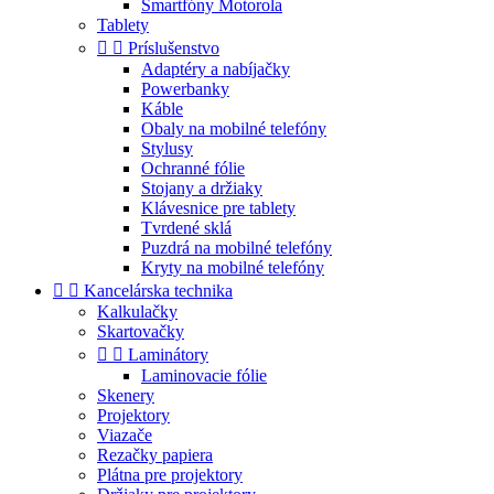
Smartfóny Motorola
Tablety


Príslušenstvo
Adaptéry a nabíjačky
Powerbanky
Káble
Obaly na mobilné telefóny
Stylusy
Ochranné fólie
Stojany a držiaky
Klávesnice pre tablety
Tvrdené sklá
Puzdrá na mobilné telefóny
Kryty na mobilné telefóny


Kancelárska technika
Kalkulačky
Skartovačky


Laminátory
Laminovacie fólie
Skenery
Projektory
Viazače
Rezačky papiera
Plátna pre projektory