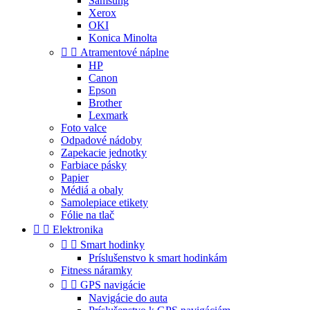
Samsung
Xerox
OKI
Konica Minolta


Atramentové náplne
HP
Canon
Epson
Brother
Lexmark
Foto valce
Odpadové nádoby
Zapekacie jednotky
Farbiace pásky
Papier
Médiá a obaly
Samolepiace etikety
Fólie na tlač


Elektronika


Smart hodinky
Príslušenstvo k smart hodinkám
Fitness náramky


GPS navigácie
Navigácie do auta