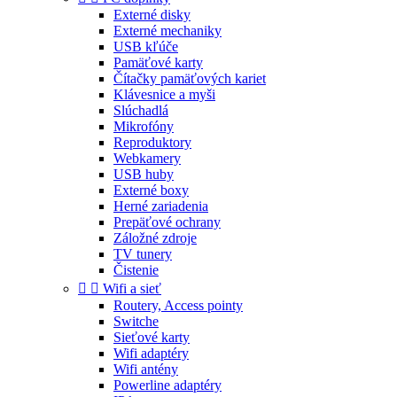
Externé disky
Externé mechaniky
USB kľúče
Pamäťové karty
Čítačky pamäťových kariet
Klávesnice a myši
Slúchadlá
Mikrofóny
Reproduktory
Webkamery
USB huby
Externé boxy
Herné zariadenia
Prepäťové ochrany
Záložné zdroje
TV tunery
Čistenie


Wifi a sieť
Routery, Access pointy
Switche
Sieťové karty
Wifi adaptéry
Wifi antény
Powerline adaptéry