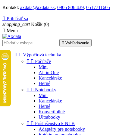
Kontakt:
axdata@axdata.sk
,
0905 806 439
,
0517711605

Prihlásiť sa
shopping_cart
Košík
(0)

Menu

Vyhľadávanie


Výpočtová technika


Počítače
Mini
All in One
Kancelárske
Herné


Notebooky
Mini
Kancelárske
Herné
Konvertibilné
Ultrabooky


Príslušenstvo k NTB
Adaptéry pre notebooky
Batérie pre notebooky