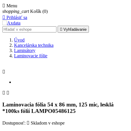

Menu
shopping_cart
Košík
(0)

Prihlásiť sa

Vyhľadávanie
Úvod
Kancelárska technika
Laminátory
Laminovacie fólie



Laminovacia fólia 54 x 86 mm, 125 mic, lesklá
*100ks fólií LAMPO05486125
Dostupnosť:

Skladom v eshope