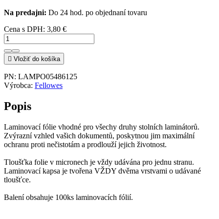
Na predajni:
Do 24 hod. po objednaní tovaru
Cena s DPH:
3,80 €

Vložiť do košíka
PN:
LAMPO05486125
Výrobca:
Fellowes
Popis
Laminovací fólie vhodné pro všechy druhy stolních laminátorů.
Zvýrazní vzhled vašich dokumentů, poskytnou jim maximální
ochranu proti nečistotám a prodlouží jejich životnost.
Tloušťka folie v micronech je vždy udávána pro jednu stranu.
Laminovací kapsa je tvořena VŽDY dvěma vrstvami o udávané
tloušťce.
Balení obsahuje 100ks laminovacích fólií.