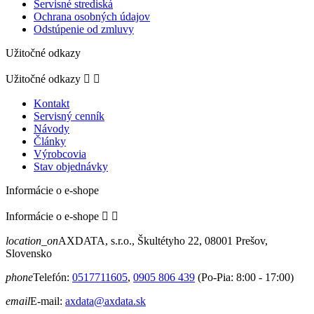
Servisné strediská
Ochrana osobných údajov
Odstúpenie od zmluvy
Užitočné odkazy
Užitočné odkazy


Kontakt
Servisný cenník
Návody
Články
Výrobcovia
Stav objednávky
Informácie o e-shope
Informácie o e-shope


location_on
AXDATA, s.r.o., Škultétyho 22, 08001 Prešov,
Slovensko
phone
Telefón:
0517711605
,
0905 806 439
(Po-Pia: 8:00 - 17:00)
email
E-mail:
axdata@axdata.sk