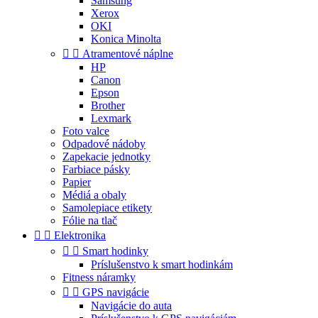
Samsung
Xerox
OKI
Konica Minolta


Atramentové náplne
HP
Canon
Epson
Brother
Lexmark
Foto valce
Odpadové nádoby
Zapekacie jednotky
Farbiace pásky
Papier
Médiá a obaly
Samolepiace etikety
Fólie na tlač


Elektronika


Smart hodinky
Príslušenstvo k smart hodinkám
Fitness náramky


GPS navigácie
Navigácie do auta