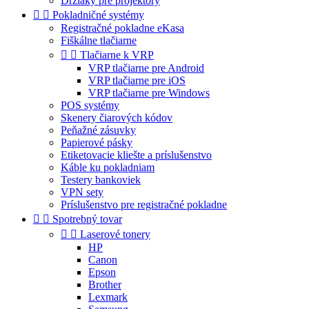
Držiaky pre projektory


Pokladničné systémy
Registračné pokladne eKasa
Fiškálne tlačiarne


Tlačiarne k VRP
VRP tlačiarne pre Android
VRP tlačiarne pre iOS
VRP tlačiarne pre Windows
POS systémy
Skenery čiarových kódov
Peňažné zásuvky
Papierové pásky
Etiketovacie kliešte a príslušenstvo
Káble ku pokladniam
Testery bankoviek
VPN sety
Príslušenstvo pre registračné pokladne


Spotrebný tovar


Laserové tonery
HP
Canon
Epson
Brother
Lexmark