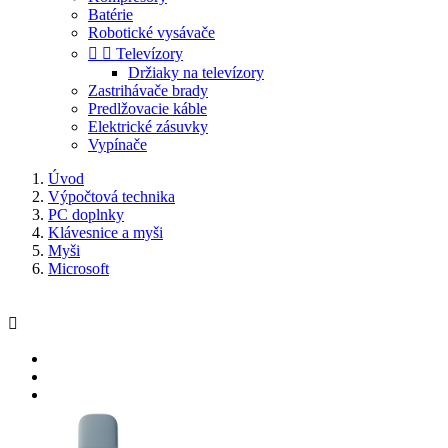
Batérie
Robotické vysávače


Televízory
Držiaky na televízory
Zastrihávače brady
Predlžovacie káble
Elektrické zásuvky
Vypínače
Úvod
Výpočtová technika
PC doplnky
Klávesnice a myši
Myši
Microsoft
