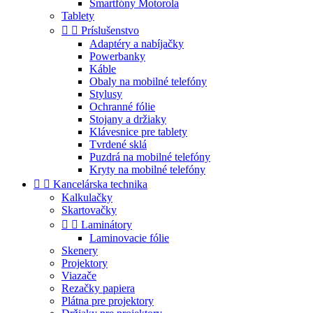
Smartfóny Motorola
Tablety


Príslušenstvo
Adaptéry a nabíjačky
Powerbanky
Káble
Obaly na mobilné telefóny
Stylusy
Ochranné fólie
Stojany a držiaky
Klávesnice pre tablety
Tvrdené sklá
Puzdrá na mobilné telefóny
Kryty na mobilné telefóny


Kancelárska technika
Kalkulačky
Skartovačky


Laminátory
Laminovacie fólie
Skenery
Projektory
Viazače
Rezačky papiera
Plátna pre projektory