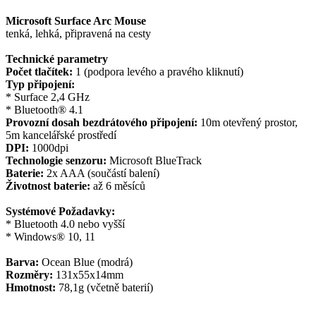
Microsoft Surface Arc Mouse
tenká, lehká, připravená na cesty
Technické parametry
Počet tlačítek:
1 (podpora levého a pravého kliknutí)
Typ připojení:
* Surface 2,4 GHz
* Bluetooth® 4.1
Provozní dosah bezdrátového připojení:
10m otevřený prostor,
5m kancelářské prostředí
DPI:
1000dpi
Technologie senzoru:
Microsoft BlueTrack
Baterie:
2x AAA (součástí balení)
Životnost baterie:
až 6 měsíců
Systémové Požadavky:
* Bluetooth 4.0 nebo vyšší
* Windows® 10, 11
Barva:
Ocean Blue (modrá)
Rozměry:
131x55x14mm
Hmotnost:
78,1g (včetně baterií)