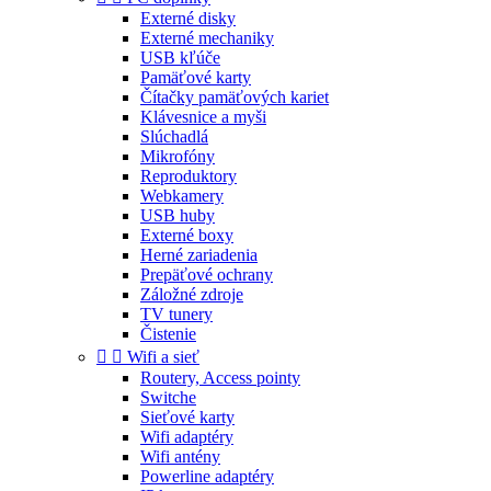
Externé disky
Externé mechaniky
USB kľúče
Pamäťové karty
Čítačky pamäťových kariet
Klávesnice a myši
Slúchadlá
Mikrofóny
Reproduktory
Webkamery
USB huby
Externé boxy
Herné zariadenia
Prepäťové ochrany
Záložné zdroje
TV tunery
Čistenie


Wifi a sieť
Routery, Access pointy
Switche
Sieťové karty
Wifi adaptéry
Wifi antény
Powerline adaptéry