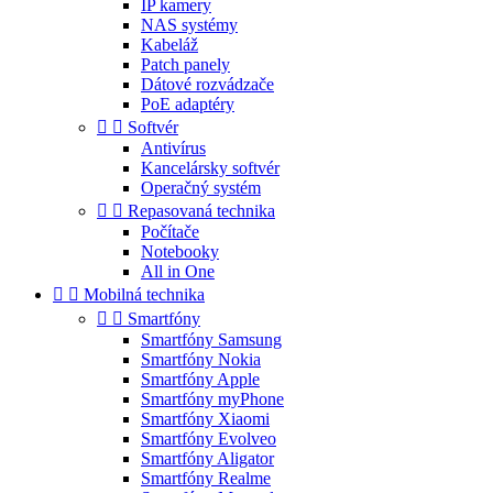
IP kamery
NAS systémy
Kabeláž
Patch panely
Dátové rozvádzače
PoE adaptéry


Softvér
Antivírus
Kancelársky softvér
Operačný systém


Repasovaná technika
Počítače
Notebooky
All in One


Mobilná technika


Smartfóny
Smartfóny Samsung
Smartfóny Nokia
Smartfóny Apple
Smartfóny myPhone
Smartfóny Xiaomi
Smartfóny Evolveo
Smartfóny Aligator
Smartfóny Realme