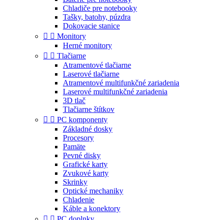
Chladiče pre notebooky
Tašky, batohy, púzdra
Dokovacie stanice


Monitory
Herné monitory


Tlačiarne
Atramentové tlačiarne
Laserové tlačiarne
Atramentové multifunkčné zariadenia
Laserové multifunkčné zariadenia
3D tlač
Tlačiarne štítkov


PC komponenty
Základné dosky
Procesory
Pamäte
Pevné disky
Grafické karty
Zvukové karty
Skrinky
Optické mechaniky
Chladenie
Káble a konektory


PC doplnky