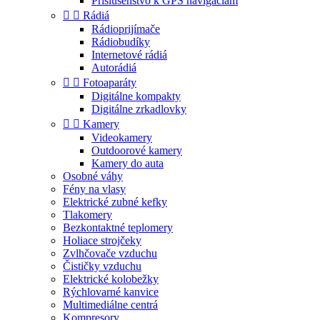
Príslušenstvo k GPS navigáciám


Rádiá
Rádioprijímače
Rádiobudíky
Internetové rádiá
Autorádiá


Fotoaparáty
Digitálne kompakty
Digitálne zrkadlovky


Kamery
Videokamery
Outdoorové kamery
Kamery do auta
Osobné váhy
Fény na vlasy
Elektrické zubné kefky
Tlakomery
Bezkontaktné teplomery
Holiace strojčeky
Zvlhčovače vzduchu
Čističky vzduchu
Elektrické kolobežky
Rýchlovarné kanvice
Multimediálne centrá
Kompresory