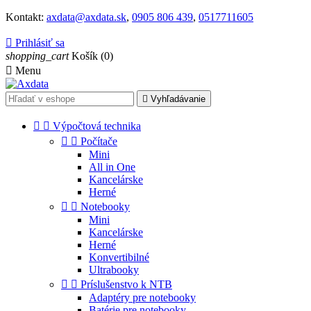
Kontakt:
axdata@axdata.sk
,
0905 806 439
,
0517711605

Prihlásiť sa
shopping_cart
Košík
(0)

Menu

Vyhľadávanie


Výpočtová technika


Počítače
Mini
All in One
Kancelárske
Herné


Notebooky
Mini
Kancelárske
Herné
Konvertibilné
Ultrabooky


Príslušenstvo k NTB
Adaptéry pre notebooky
Batérie pre notebooky