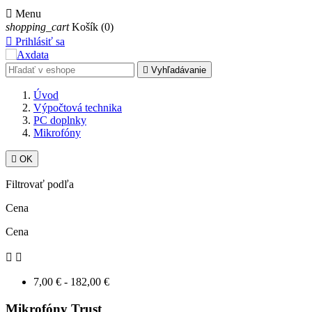

Menu
shopping_cart
Košík
(0)

Prihlásiť sa

Vyhľadávanie
Úvod
Výpočtová technika
PC doplnky
Mikrofóny

OK
Filtrovať podľa
Cena
Cena


7,00 € - 182,00 €
Mikrofóny Trust