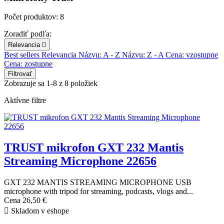
Počet produktov: 8
Zoradiť podľa:
Relevancia

Best sellers
Relevancia
Názvu: A - Z
Názvu: Z - A
Cena: vzostupne
Cena: zostupne
Filtrovať
Zobrazuje sa 1-8 z 8 položiek
Aktívne filtre
TRUST mikrofon GXT 232 Mantis
Streaming Microphone 22656
GXT 232 MANTIS STREAMING MICROPHONE USB
microphone with tripod for streaming, podcasts, vlogs and...
Cena
26,50 €

Skladom v eshope