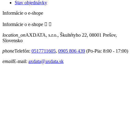
Stav objednávky
Informácie o e-shope
Informácie o e-shope


location_on
AXDATA, s.r.o., Škultétyho 22, 08001 Prešov,
Slovensko
phone
Telefón:
0517711605
,
0905 806 439
(Po-Pia: 8:00 - 17:00)
email
E-mail:
axdata@axdata.sk