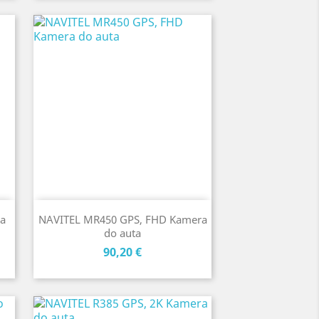
a
NAVITEL MR450 GPS, FHD Kamera
do auta
Cena
90,20 €