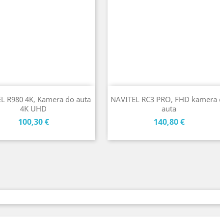
L R980 4K, Kamera do auta
NAVITEL RC3 PRO, FHD kamera 
4K UHD
auta
Cena
Cena
100,30 €
140,80 €