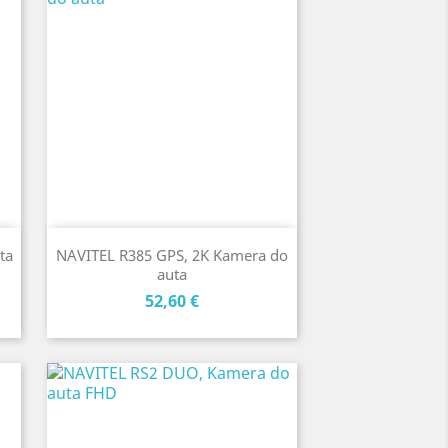
ta
NAVITEL R385 GPS, 2K Kamera do
auta
Cena
52,60 €