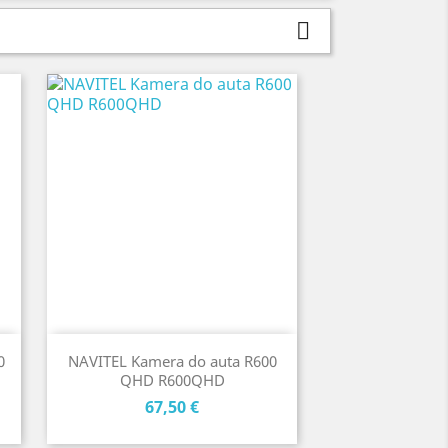

0
NAVITEL Kamera do auta R600
QHD R600QHD
Cena
67,50 €