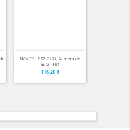
do
NAVITEL RS2 DUO, Kamera do
auta FHD
Cena
116,20 €