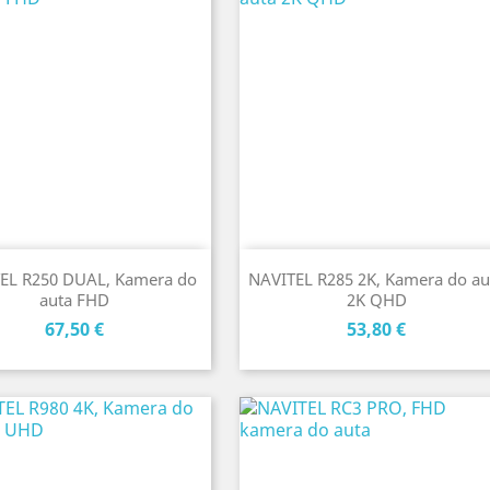
EL R250 DUAL, Kamera do
NAVITEL R285 2K, Kamera do au
auta FHD
2K QHD
Cena
Cena
67,50 €
53,80 €