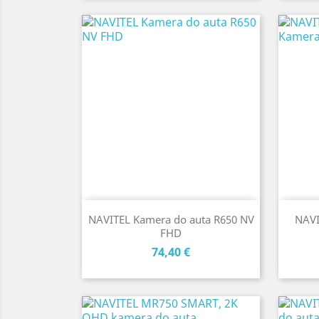
NAVITEL Kamera do auta R650 NV
NAVI
FHD
Cena
74,40 €