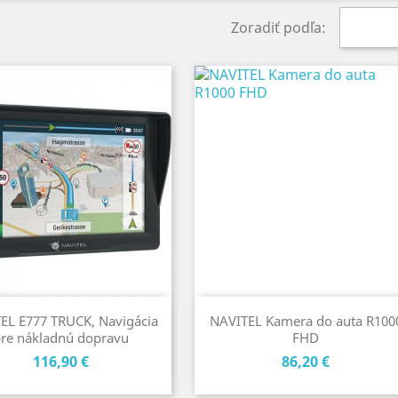
Zoradiť podľa:
EL E777 TRUCK, Navigácia
NAVITEL Kamera do auta R100
re nákladnú dopravu
FHD
Cena
Cena
116,90 €
86,20 €