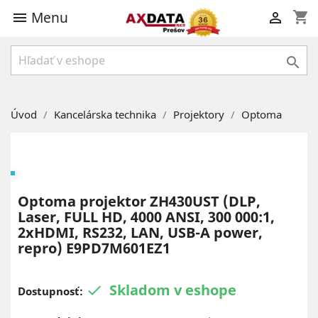
Menu
shopping_cart



Úvod
Kancelárska technika
Projektory
Optoma
Optoma projektor ZH430UST (DLP,
Laser, FULL HD, 4000 ANSI, 300 000:1,
2xHDMI, RS232, LAN, USB-A power,
repro) E9PD7M601EZ1
Skladom v eshope

Dostupnosť: