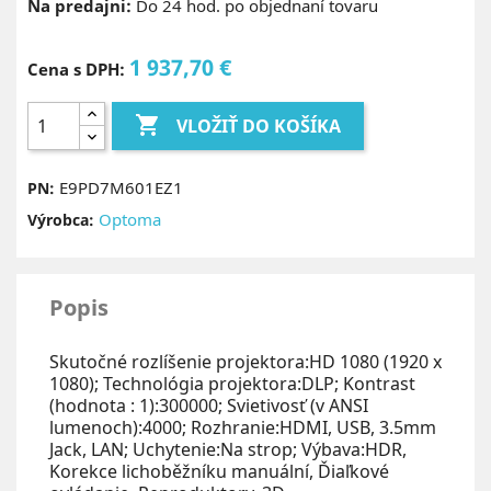
Na predajni:
Do 24 hod. po objednaní tovaru
1 937,70 €
Cena s DPH:

VLOŽIŤ DO KOŠÍKA
E9PD7M601EZ1
PN:
Optoma
Výrobca:
Popis
Skutočné rozlíšenie projektora:HD 1080 (1920 x
1080); Technológia projektora:DLP; Kontrast
(hodnota : 1):300000; Svietivosť (v ANSI
lumenoch):4000; Rozhranie:HDMI, USB, 3.5mm
Jack, LAN; Uchytenie:Na strop; Výbava:HDR,
Korekce lichoběžníku manuální, Ďiaľkové