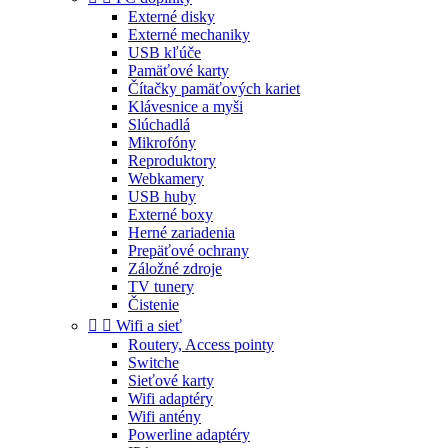
Externé disky
Externé mechaniky
USB kľúče
Pamäťové karty
Čítačky pamäťových kariet
Klávesnice a myši
Slúchadlá
Mikrofóny
Reproduktory
Webkamery
USB huby
Externé boxy
Herné zariadenia
Prepäťové ochrany
Záložné zdroje
TV tunery
Čistenie


Wifi a sieť
Routery, Access pointy
Switche
Sieťové karty
Wifi adaptéry
Wifi antény
Powerline adaptéry