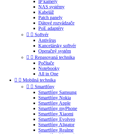
IP kamery
NAS systémy
Kabeláž
Patch panely
Dátové rozvádzače
PoE adaptéry


Softvér
Antivírus
Kancelársky softvér
Operačný systém


Repasovaná technika
Počítače
Notebooky
All in One


Mobilná technika


Smartfóny
Smartfóny Samsung
Smartfóny Nokia
Smartfóny Apple
Smartfóny myPhone
Smartfóny Xiaomi
Smartfóny Evolveo
Smartfóny Aligator
Smartfóny Realme