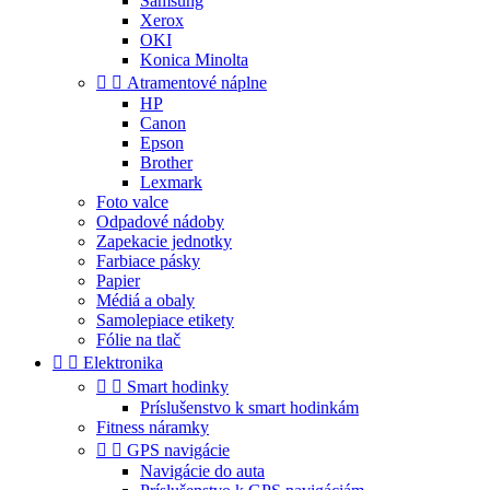
Samsung
Xerox
OKI
Konica Minolta


Atramentové náplne
HP
Canon
Epson
Brother
Lexmark
Foto valce
Odpadové nádoby
Zapekacie jednotky
Farbiace pásky
Papier
Médiá a obaly
Samolepiace etikety
Fólie na tlač


Elektronika


Smart hodinky
Príslušenstvo k smart hodinkám
Fitness náramky


GPS navigácie
Navigácie do auta