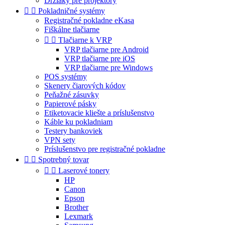
Držiaky pre projektory


Pokladničné systémy
Registračné pokladne eKasa
Fiškálne tlačiarne


Tlačiarne k VRP
VRP tlačiarne pre Android
VRP tlačiarne pre iOS
VRP tlačiarne pre Windows
POS systémy
Skenery čiarových kódov
Peňažné zásuvky
Papierové pásky
Etiketovacie kliešte a príslušenstvo
Káble ku pokladniam
Testery bankoviek
VPN sety
Príslušenstvo pre registračné pokladne


Spotrebný tovar


Laserové tonery
HP
Canon
Epson
Brother
Lexmark