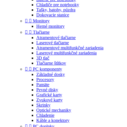
Chladiče pre notebooky
Tašky, batohy, púzdra
Dokovacie stanice


Monitory
Herné monitory


Tlačiarne
Atramentové tlačiarne
Laserové tlačiarne
Atramentové multifunkčné zariadenia
Laserové multifunkčné zariadenia
3D tlač
Tlačiarne štítkov


PC komponenty
Základné dosky
Procesory
Pamäte
Pevné disky
Grafické karty
Zvukové karty
Skrinky
Optické mechaniky
Chladenie
Káble a konektory


PC doplnky