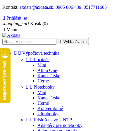
Kontakt:
axdata@axdata.sk
,
0905 806 439
,
0517711605

Prihlásiť sa
shopping_cart
Košík
(0)

Menu

Vyhľadávanie


Výpočtová technika


Počítače
Mini
All in One
Kancelárske
Herné


Notebooky
Mini
Kancelárske
Herné
Konvertibilné
Ultrabooky


Príslušenstvo k NTB
Adaptéry pre notebooky
Batérie pre notebooky