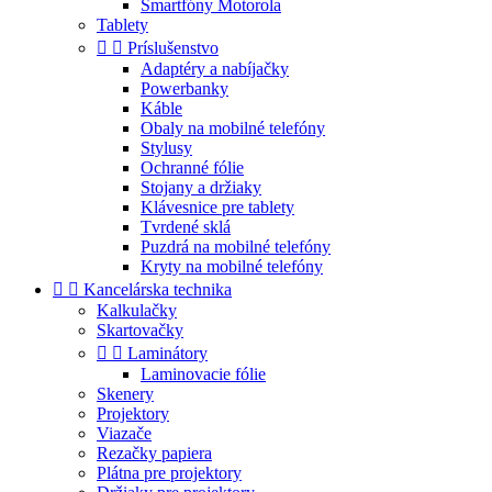
Smartfóny Motorola
Tablety


Príslušenstvo
Adaptéry a nabíjačky
Powerbanky
Káble
Obaly na mobilné telefóny
Stylusy
Ochranné fólie
Stojany a držiaky
Klávesnice pre tablety
Tvrdené sklá
Puzdrá na mobilné telefóny
Kryty na mobilné telefóny


Kancelárska technika
Kalkulačky
Skartovačky


Laminátory
Laminovacie fólie
Skenery
Projektory
Viazače
Rezačky papiera
Plátna pre projektory