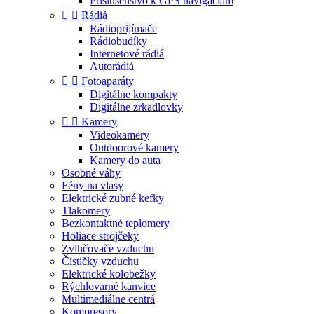
Príslušenstvo k GPS navigáciám


Rádiá
Rádioprijímače
Rádiobudíky
Internetové rádiá
Autorádiá


Fotoaparáty
Digitálne kompakty
Digitálne zrkadlovky


Kamery
Videokamery
Outdoorové kamery
Kamery do auta
Osobné váhy
Fény na vlasy
Elektrické zubné kefky
Tlakomery
Bezkontaktné teplomery
Holiace strojčeky
Zvlhčovače vzduchu
Čističky vzduchu
Elektrické kolobežky
Rýchlovarné kanvice
Multimediálne centrá
Kompresory