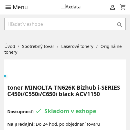
Menu
shopping_cart



Úvod
Spotrebný tovar
Laserové tonery
Originálne
tonery
toner MINOLTA TN626K Bizhub i-SERIES
C450i/C550i/C650i black ACV1150
Skladom v eshope

Dostupnosť:
Na predajni:
Do 24 hod. po objednaní tovaru