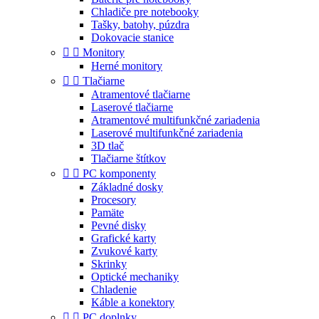
Chladiče pre notebooky
Tašky, batohy, púzdra
Dokovacie stanice


Monitory
Herné monitory


Tlačiarne
Atramentové tlačiarne
Laserové tlačiarne
Atramentové multifunkčné zariadenia
Laserové multifunkčné zariadenia
3D tlač
Tlačiarne štítkov


PC komponenty
Základné dosky
Procesory
Pamäte
Pevné disky
Grafické karty
Zvukové karty
Skrinky
Optické mechaniky
Chladenie
Káble a konektory


PC doplnky