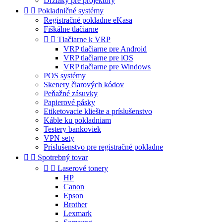
Držiaky pre projektory


Pokladničné systémy
Registračné pokladne eKasa
Fiškálne tlačiarne


Tlačiarne k VRP
VRP tlačiarne pre Android
VRP tlačiarne pre iOS
VRP tlačiarne pre Windows
POS systémy
Skenery čiarových kódov
Peňažné zásuvky
Papierové pásky
Etiketovacie kliešte a príslušenstvo
Káble ku pokladniam
Testery bankoviek
VPN sety
Príslušenstvo pre registračné pokladne


Spotrebný tovar


Laserové tonery
HP
Canon
Epson
Brother
Lexmark