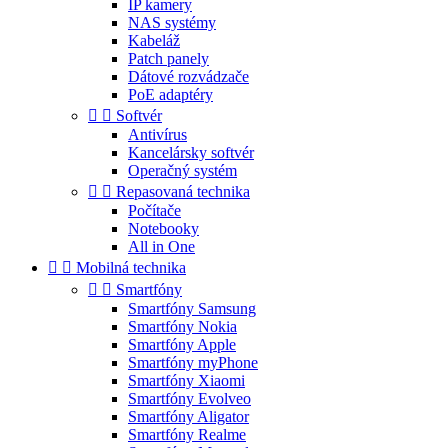
IP kamery
NAS systémy
Kabeláž
Patch panely
Dátové rozvádzače
PoE adaptéry


Softvér
Antivírus
Kancelársky softvér
Operačný systém


Repasovaná technika
Počítače
Notebooky
All in One


Mobilná technika


Smartfóny
Smartfóny Samsung
Smartfóny Nokia
Smartfóny Apple
Smartfóny myPhone
Smartfóny Xiaomi
Smartfóny Evolveo
Smartfóny Aligator
Smartfóny Realme