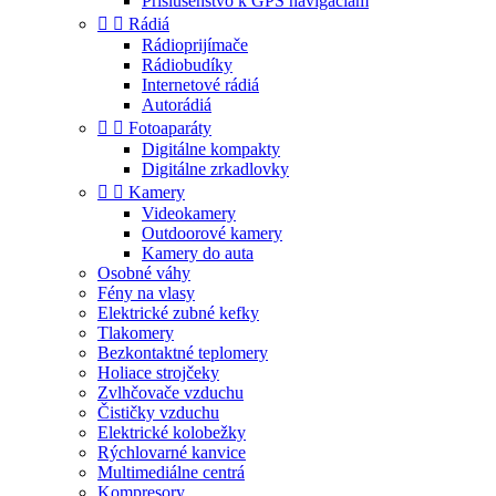
Príslušenstvo k GPS navigáciám


Rádiá
Rádioprijímače
Rádiobudíky
Internetové rádiá
Autorádiá


Fotoaparáty
Digitálne kompakty
Digitálne zrkadlovky


Kamery
Videokamery
Outdoorové kamery
Kamery do auta
Osobné váhy
Fény na vlasy
Elektrické zubné kefky
Tlakomery
Bezkontaktné teplomery
Holiace strojčeky
Zvlhčovače vzduchu
Čističky vzduchu
Elektrické kolobežky
Rýchlovarné kanvice
Multimediálne centrá
Kompresory