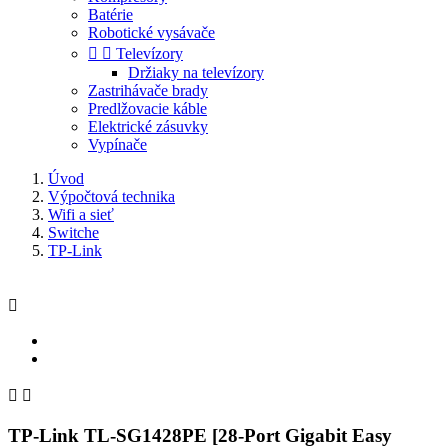
Batérie
Robotické vysávače


Televízory
Držiaky na televízory
Zastrihávače brady
Predlžovacie káble
Elektrické zásuvky
Vypínače
Úvod
Výpočtová technika
Wifi a sieť
Switche
TP-Link



TP-Link TL-SG1428PE [28-Port Gigabit Easy