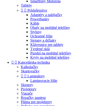
Smartfóny Motorola
Tablety


Príslušenstvo
Adaptéry a nabíjačky
Powerbanky
Káble
Obaly na mobilné telefóny
Stylusy
Ochranné fólie
Stojany a držiaky
Klávesnice pre tablety
Tvrdené sklá
Puzdrá na mobilné telefóny
Kryty na mobilné telefóny


Kancelárska technika
Kalkulačky
Skartovačky


Laminátory
Laminovacie fólie
Skenery
Projektory
Viazače
Rezačky papiera
Plátna pre projektory