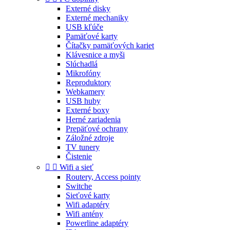
Externé disky
Externé mechaniky
USB kľúče
Pamäťové karty
Čítačky pamäťových kariet
Klávesnice a myši
Slúchadlá
Mikrofóny
Reproduktory
Webkamery
USB huby
Externé boxy
Herné zariadenia
Prepäťové ochrany
Záložné zdroje
TV tunery
Čistenie


Wifi a sieť
Routery, Access pointy
Switche
Sieťové karty
Wifi adaptéry
Wifi antény
Powerline adaptéry