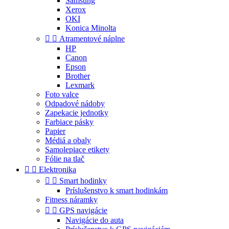
Samsung
Xerox
OKI
Konica Minolta


Atramentové náplne
HP
Canon
Epson
Brother
Lexmark
Foto valce
Odpadové nádoby
Zapekacie jednotky
Farbiace pásky
Papier
Médiá a obaly
Samolepiace etikety
Fólie na tlač


Elektronika


Smart hodinky
Príslušenstvo k smart hodinkám
Fitness náramky


GPS navigácie
Navigácie do auta