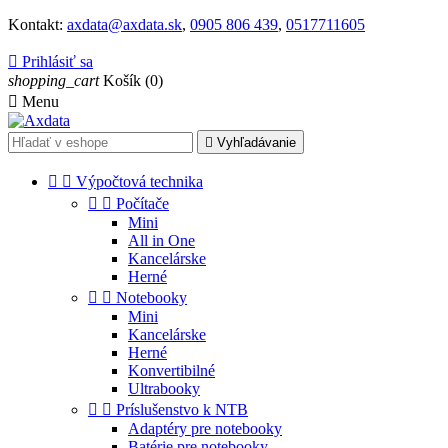
Kontakt:
axdata@axdata.sk
,
0905 806 439
,
0517711605

Prihlásiť sa
shopping_cart
Košík
(0)

Menu

Vyhľadávanie


Výpočtová technika


Počítače
Mini
All in One
Kancelárske
Herné


Notebooky
Mini
Kancelárske
Herné
Konvertibilné
Ultrabooky


Príslušenstvo k NTB
Adaptéry pre notebooky
Batérie pre notebooky