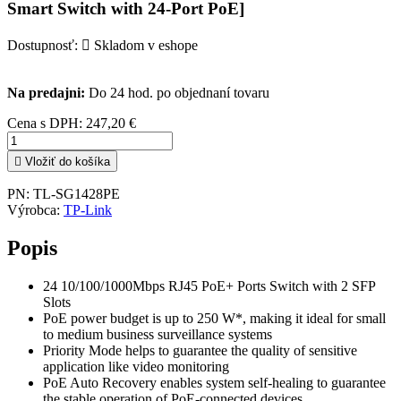
Smart Switch with 24-Port PoE]
Dostupnosť:

Skladom v eshope
Na predajni:
Do 24 hod. po objednaní tovaru
Cena s DPH:
247,20 €

Vložiť do košíka
PN:
TL-SG1428PE
Výrobca:
TP-Link
Popis
24 10/100/1000Mbps RJ45 PoE+ Ports Switch with 2 SFP
Slots
PoE power budget is up to 250 W*, making it ideal for small
to medium business surveillance systems
Priority Mode helps to guarantee the quality of sensitive
application like video monitoring
PoE Auto Recovery enables system self-healing to guarantee
the stable operation of PoE-connected devices