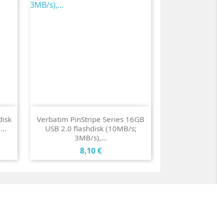
disk
Verbatim PinStripe Series 16GB
..
USB 2.0 flashdisk (10MB/s;
3MB/s),...
Cena
8,10 €