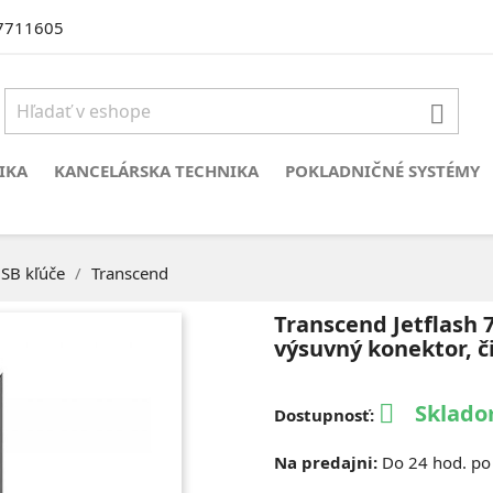
7711605

IKA
KANCELÁRSKA TECHNIKA
POKLADNIČNÉ SYSTÉMY
SB kľúče
Transcend
Transcend Jetflash 7
výsuvný konektor, č
Sklado

Dostupnosť:
Na predajni:
Do 24 hod. po 