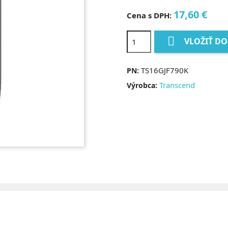
17,60 €
Cena s DPH:

VLOŽIŤ DO
TS16GJF790K
PN:
Transcend
Výrobca: