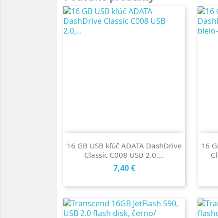
16 GB USB kľúč ADATA DashDrive
16 G
Classic C008 USB 2.0,...
Cl
Cena
7,40 €