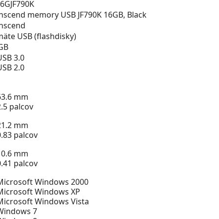
6GJF790K
nscend memory USB JF790K 16GB, Black
nscend
äte USB (flashdisky)
GB
USB 3.0
USB 2.0
63.6 mm
2.5 palcov
21.2 mm
0.83 palcov
10.6 mm
0.41 palcov
Microsoft Windows 2000
Microsoft Windows XP
Microsoft Windows Vista
Windows 7