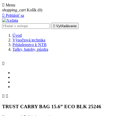

Menu
shopping_cart
Košík
(0)

Prihlásiť sa

Vyhľadávanie
Úvod
Výpočtová technika
Príslušenstvo k NTB
Tašky, batohy, púzdra



TRUST CARRY BAG 15.6” ECO BLK 25246