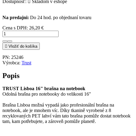
Dostupnosť:

Skladom v eshope
Na predajni:
Do 24 hod. po objednaní tovaru
Cena s DPH:
26,20 €

Vložiť do košíka
PN:
25246
Výrobca:
Trust
Popis
TRUST Lisboa 16" brašna na notebook
Odolná brašna pro notebooky do velikosti 16"
Brašna Lisboa možná vypadá jako profesionální brašna na
notebook, ale je mnohem víc. Díky tkanině vyrobené z 8
recyklovaných PET lahví vám tato brašna pomůže dostat notebook
tam, kam potřebujete, a zároveň pomůže planetě.