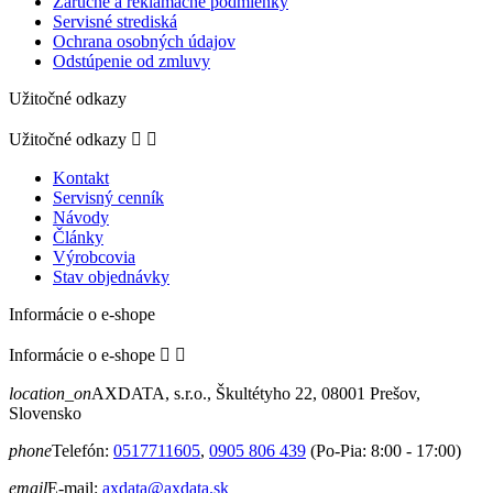
Záručné a reklamačné podmienky
Servisné strediská
Ochrana osobných údajov
Odstúpenie od zmluvy
Užitočné odkazy
Užitočné odkazy


Kontakt
Servisný cenník
Návody
Články
Výrobcovia
Stav objednávky
Informácie o e-shope
Informácie o e-shope


location_on
AXDATA, s.r.o., Škultétyho 22, 08001 Prešov,
Slovensko
phone
Telefón:
0517711605
,
0905 806 439
(Po-Pia: 8:00 - 17:00)
email
E-mail:
axdata@axdata.sk