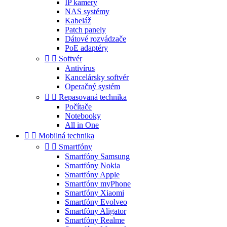
IP kamery
NAS systémy
Kabeláž
Patch panely
Dátové rozvádzače
PoE adaptéry


Softvér
Antivírus
Kancelársky softvér
Operačný systém


Repasovaná technika
Počítače
Notebooky
All in One


Mobilná technika


Smartfóny
Smartfóny Samsung
Smartfóny Nokia
Smartfóny Apple
Smartfóny myPhone
Smartfóny Xiaomi
Smartfóny Evolveo
Smartfóny Aligator
Smartfóny Realme