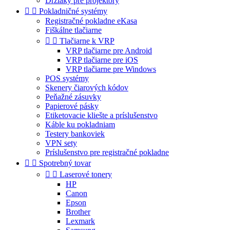
Držiaky pre projektory


Pokladničné systémy
Registračné pokladne eKasa
Fiškálne tlačiarne


Tlačiarne k VRP
VRP tlačiarne pre Android
VRP tlačiarne pre iOS
VRP tlačiarne pre Windows
POS systémy
Skenery čiarových kódov
Peňažné zásuvky
Papierové pásky
Etiketovacie kliešte a príslušenstvo
Káble ku pokladniam
Testery bankoviek
VPN sety
Príslušenstvo pre registračné pokladne


Spotrebný tovar


Laserové tonery
HP
Canon
Epson
Brother
Lexmark