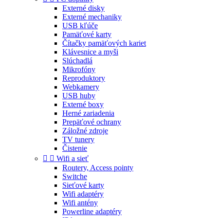
Externé disky
Externé mechaniky
USB kľúče
Pamäťové karty
Čítačky pamäťových kariet
Klávesnice a myši
Slúchadlá
Mikrofóny
Reproduktory
Webkamery
USB huby
Externé boxy
Herné zariadenia
Prepäťové ochrany
Záložné zdroje
TV tunery
Čistenie


Wifi a sieť
Routery, Access pointy
Switche
Sieťové karty
Wifi adaptéry
Wifi antény
Powerline adaptéry