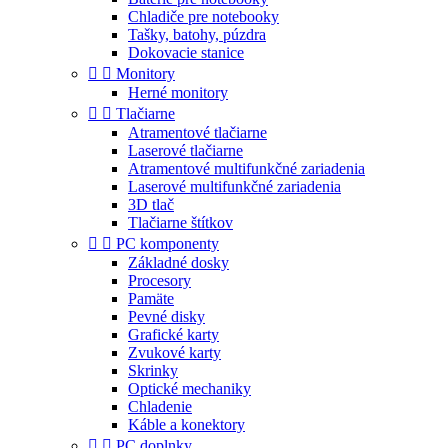
Chladiče pre notebooky
Tašky, batohy, púzdra
Dokovacie stanice


Monitory
Herné monitory


Tlačiarne
Atramentové tlačiarne
Laserové tlačiarne
Atramentové multifunkčné zariadenia
Laserové multifunkčné zariadenia
3D tlač
Tlačiarne štítkov


PC komponenty
Základné dosky
Procesory
Pamäte
Pevné disky
Grafické karty
Zvukové karty
Skrinky
Optické mechaniky
Chladenie
Káble a konektory


PC doplnky