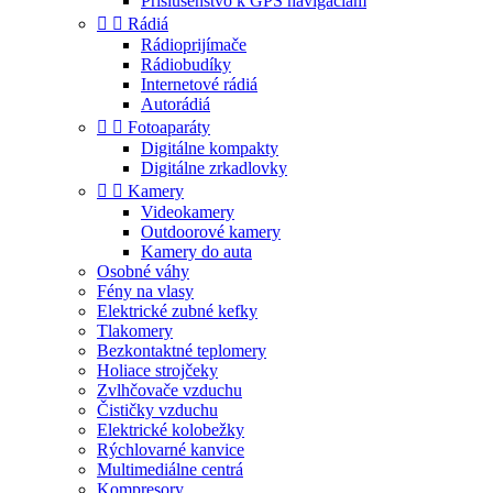
Príslušenstvo k GPS navigáciám


Rádiá
Rádioprijímače
Rádiobudíky
Internetové rádiá
Autorádiá


Fotoaparáty
Digitálne kompakty
Digitálne zrkadlovky


Kamery
Videokamery
Outdoorové kamery
Kamery do auta
Osobné váhy
Fény na vlasy
Elektrické zubné kefky
Tlakomery
Bezkontaktné teplomery
Holiace strojčeky
Zvlhčovače vzduchu
Čističky vzduchu
Elektrické kolobežky
Rýchlovarné kanvice
Multimediálne centrá
Kompresory