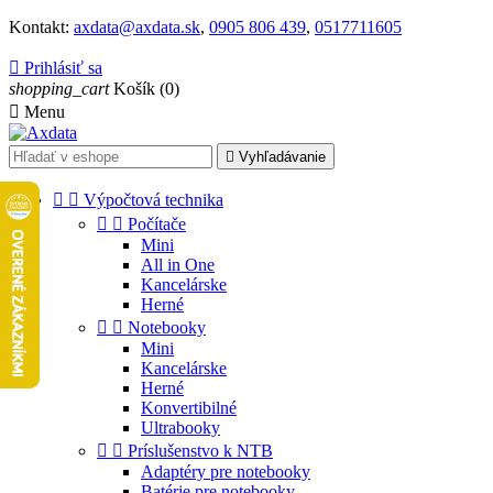
Kontakt:
axdata@axdata.sk
,
0905 806 439
,
0517711605

Prihlásiť sa
shopping_cart
Košík
(0)

Menu

Vyhľadávanie


Výpočtová technika


Počítače
Mini
All in One
Kancelárske
Herné


Notebooky
Mini
Kancelárske
Herné
Konvertibilné
Ultrabooky


Príslušenstvo k NTB
Adaptéry pre notebooky
Batérie pre notebooky