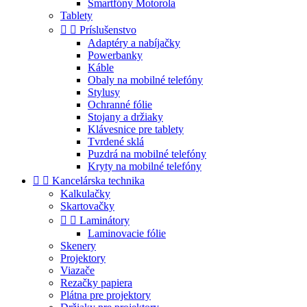
Smartfóny Motorola
Tablety


Príslušenstvo
Adaptéry a nabíjačky
Powerbanky
Káble
Obaly na mobilné telefóny
Stylusy
Ochranné fólie
Stojany a držiaky
Klávesnice pre tablety
Tvrdené sklá
Puzdrá na mobilné telefóny
Kryty na mobilné telefóny


Kancelárska technika
Kalkulačky
Skartovačky


Laminátory
Laminovacie fólie
Skenery
Projektory
Viazače
Rezačky papiera
Plátna pre projektory