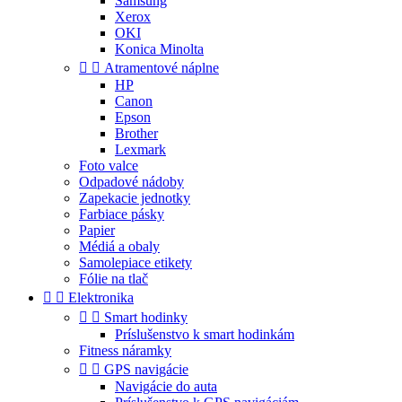
Samsung
Xerox
OKI
Konica Minolta


Atramentové náplne
HP
Canon
Epson
Brother
Lexmark
Foto valce
Odpadové nádoby
Zapekacie jednotky
Farbiace pásky
Papier
Médiá a obaly
Samolepiace etikety
Fólie na tlač


Elektronika


Smart hodinky
Príslušenstvo k smart hodinkám
Fitness náramky


GPS navigácie
Navigácie do auta