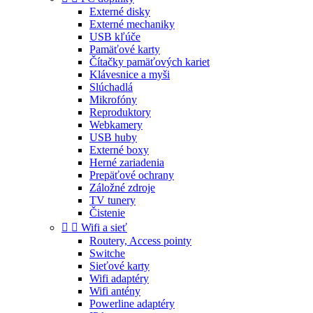
Externé disky
Externé mechaniky
USB kľúče
Pamäťové karty
Čítačky pamäťových kariet
Klávesnice a myši
Slúchadlá
Mikrofóny
Reproduktory
Webkamery
USB huby
Externé boxy
Herné zariadenia
Prepäťové ochrany
Záložné zdroje
TV tunery
Čistenie


Wifi a sieť
Routery, Access pointy
Switche
Sieťové karty
Wifi adaptéry
Wifi antény
Powerline adaptéry