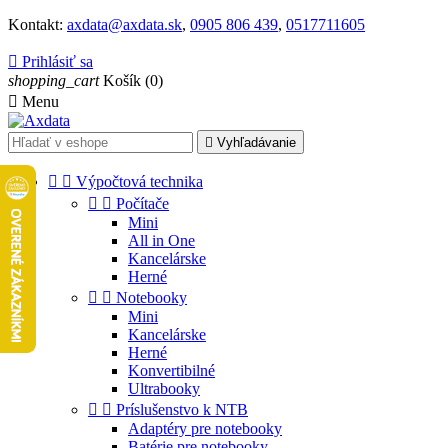
Kontakt:
axdata@axdata.sk
,
0905 806 439
,
0517711605

Prihlásiť sa
shopping_cart
Košík
(0)

Menu

Vyhľadávanie


Výpočtová technika


Počítače
Mini
All in One
Kancelárske
Herné


Notebooky
Mini
Kancelárske
Herné
Konvertibilné
Ultrabooky


Príslušenstvo k NTB
Adaptéry pre notebooky
Batérie pre notebooky