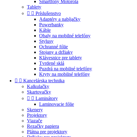
Smartfóny Motorola
Tablety


Príslušenstvo
Adaptéry a nabíjačky
Powerbanky
Káble
Obaly na mobilné telefóny
Stylusy
Ochranné fólie
Stojany a držiaky
Klávesnice pre tablety
Tvrdené sklá
Puzdrá na mobilné telefóny
Kryty na mobilné telefóny


Kancelárska technika
Kalkulačky
Skartovačky


Laminátory
Laminovacie fólie
Skenery
Projektory
Viazače
Rezačky papiera
Plátna pre projektory