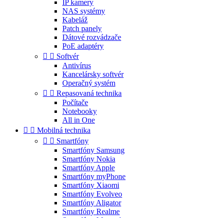
IP kamery
NAS systémy
Kabeláž
Patch panely
Dátové rozvádzače
PoE adaptéry


Softvér
Antivírus
Kancelársky softvér
Operačný systém


Repasovaná technika
Počítače
Notebooky
All in One


Mobilná technika


Smartfóny
Smartfóny Samsung
Smartfóny Nokia
Smartfóny Apple
Smartfóny myPhone
Smartfóny Xiaomi
Smartfóny Evolveo
Smartfóny Aligator
Smartfóny Realme