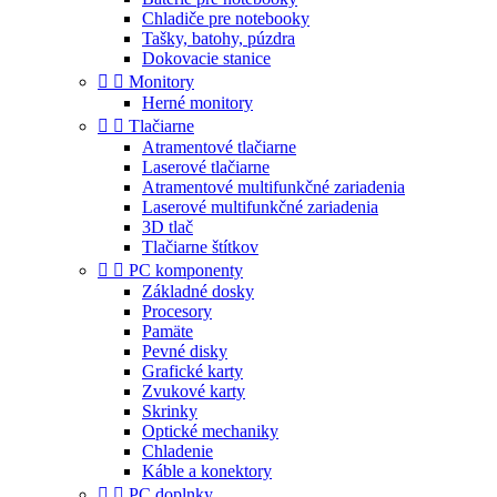
Chladiče pre notebooky
Tašky, batohy, púzdra
Dokovacie stanice


Monitory
Herné monitory


Tlačiarne
Atramentové tlačiarne
Laserové tlačiarne
Atramentové multifunkčné zariadenia
Laserové multifunkčné zariadenia
3D tlač
Tlačiarne štítkov


PC komponenty
Základné dosky
Procesory
Pamäte
Pevné disky
Grafické karty
Zvukové karty
Skrinky
Optické mechaniky
Chladenie
Káble a konektory


PC doplnky