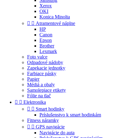
Samsung
Xerox
OKI
Konica Minolta


Atramentové náplne
HP
Canon
Epson
Brother
Lexmark
Foto valce
Odpadové nádoby
Zapekacie jednotky
Farbiace pásky
Papier
Médiá a obaly
Samolepiace etikety
Fólie na tlač


Elektronika


Smart hodinky
Príslušenstvo k smart hodinkám
Fitness náramky


GPS navigácie
Navigácie do auta