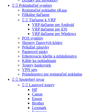
Držiaky pre projektory


Pokladničné systémy
Registračné pokladne eKasa
Fiškálne tlačiarne


Tlačiarne k VRP
VRP tlačiarne pre Android
VRP tlačiarne pre iOS
VRP tlačiarne pre Windows
POS systémy
Skenery čiarových kódov
Peňažné zásuvky
Papierové pásky
Etiketovacie kliešte a príslušenstvo
Káble ku pokladniam
Testery bankoviek
VPN sety
Príslušenstvo pre registračné pokladne


Spotrebný tovar


Laserové tonery
HP
Canon
Epson
Brother
Lexmark