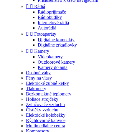
Príslušenstvo k GPS navigáciám


Rádiá
Rádioprijímače
Rádiobudíky
Internetové rádiá
Autorádiá


Fotoaparáty
Digitálne kompakty
Digitálne zrkadlovky


Kamery
Videokamery
Outdoorové kamery
Kamery do auta
Osobné váhy
Fény na vlasy
Elektrické zubné kefky
Tlakomery
Bezkontaktné teplomery
Holiace strojčeky
Zvlhčovače vzduchu
Čističky vzduchu
Elektrické kolobežky
Rýchlovarné kanvice
Multimediálne centrá
Kompresory