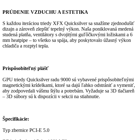
PRÚDENIE VZDUCHU A ESTETIKA
S každou iteráciou triedy XFX Quicksilver sa snažíme zjednodušiť
dizajn a zároveň zlepšiť tepelný výkon. Naša poniklovaná medená
studená platňa, ventilátory s dvojitými guľôčkovými ložiskami a 6
mm heatpipe – to všetko sa spája, aby poskytovalo úžasný výkon
chladiča a rozptyl tepla.
Prispôsobiteľný plášť
GPU triedy Quicksilver radu 9000 sú vybavené prispôsobiteľnými
magnetickými krídelkami, ktoré sa dajú ľahko odstrániť a vymeniť,
aby zodpovedali vášmu štýlu a potrebám. Vyžaduje sa 3D tlačiareň
– 3D súbory sú k dispozícii v sekcii na stiahnutie.
Špecifikácie:
Typ zbernice PCI-E 5.0