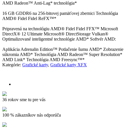
AMD Radeon™ Anti-Lag* technológia*
16 GB GDDR6 na 256-bitovej pamäťovej zbernici Technológia
AMD® Fidel Fidel ReFX™*
Pripravená na technológiu AMD® Fidel Fidel FFX™ Microsoft
DirectX® 12 Ultimate Microsoft® DirectStorage Vulkan®
Optimalizované inteligentné technológie AMD* Softvér AMD:
Aplikácia Adrenalin Edition™ Potlačenie šumu AMD* Zobrazenie
súkromia AMD* Technológia AMD Radeon™ Super Resolution*
AMD Link* Technológia AMD Freesync™*
Kategórie:
Grafické karty
,
Grafické karty XFX
36 rokov sme tu pre vás
100 % zákazníkov nás odporúča