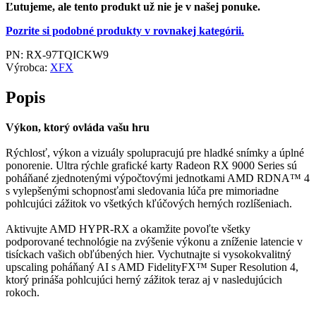
Ľutujeme, ale tento produkt už nie je v našej ponuke.
Pozrite si podobné produkty v rovnakej kategórii.
PN:
RX-97TQICKW9
Výrobca:
XFX
Popis
Výkon, ktorý ovláda vašu hru
Rýchlosť, výkon a vizuály spolupracujú pre hladké snímky a úplné
ponorenie. Ultra rýchle grafické karty Radeon RX 9000 Series sú
poháňané zjednotenými výpočtovými jednotkami AMD RDNA™ 4
s vylepšenými schopnosťami sledovania lúča pre mimoriadne
pohlcujúci zážitok vo všetkých kľúčových herných rozlíšeniach.
Aktivujte AMD HYPR-RX a okamžite povoľte všetky
podporované technológie na zvýšenie výkonu a zníženie latencie v
tisíckach vašich obľúbených hier. Vychutnajte si vysokokvalitný
upscaling poháňaný AI s AMD FidelityFX™ Super Resolution 4,
ktorý prináša pohlcujúci herný zážitok teraz aj v nasledujúcich
rokoch.