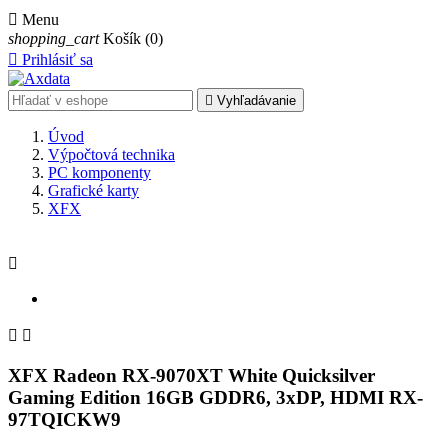

Menu
shopping_cart
Košík
(0)

Prihlásiť sa

Vyhľadávanie
Úvod
Výpočtová technika
PC komponenty
Grafické karty
XFX



XFX Radeon RX-9070XT White Quicksilver
Gaming Edition 16GB GDDR6, 3xDP, HDMI RX-
97TQICKW9