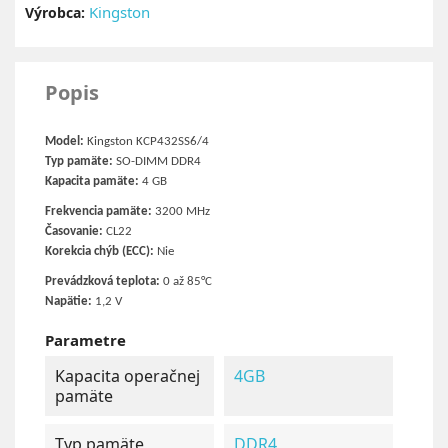
Kingston
Výrobca:
Popis
Model:
Kingston KCP432SS6/4
Typ pamäte:
SO-DIMM DDR4
Kapacita pamäte:
4 GB
Frekvencia pamäte:
3200 MHz
Časovanie:
CL22
Korekcia chýb (ECC):
Nie
Prevádzková teplota:
0 až 85°C
Napätie:
1,2 V
Parametre
Kapacita operačnej
4GB
pamäte
Typ pamäte
DDR4