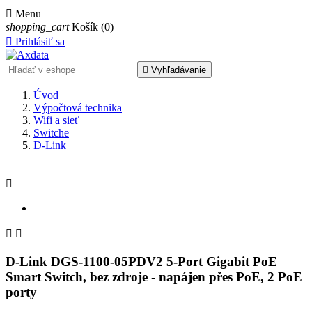

Menu
shopping_cart
Košík
(0)

Prihlásiť sa

Vyhľadávanie
Úvod
Výpočtová technika
Wifi a sieť
Switche
D-Link



D-Link DGS-1100-05PDV2 5-Port Gigabit PoE
Smart Switch, bez zdroje - napájen přes PoE, 2 PoE
porty