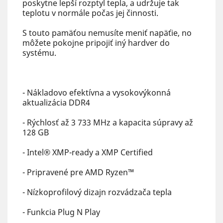
poskytne lepší rozptyl tepla, a udržuje tak
teplotu v normále počas jej činnosti.
S touto pamäťou nemusíte meniť napäťie, no
môžete pokojne pripojiť iný hardver do
systému.
- Nákladovo efektívna a vysokovýkonná
aktualizácia DDR4
- Rýchlosť až 3 733 MHz a kapacita súpravy až
128 GB
- Intel® XMP-ready a XMP Certified
- Pripravené pre AMD Ryzen™
- Nízkoprofilový dizajn rozvádzača tepla
- Funkcia Plug N Play