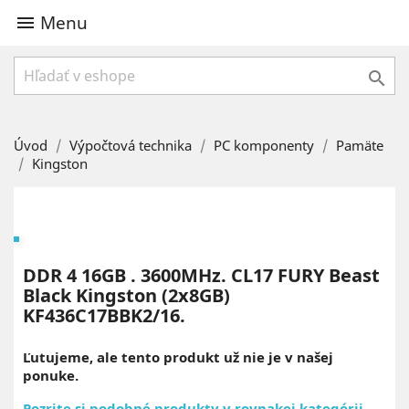
Menu


Úvod
Výpočtová technika
PC komponenty
Pamäte
Kingston
DDR 4 16GB . 3600MHz. CL17 FURY Beast
Black Kingston (2x8GB)
KF436C17BBK2/16.
Ľutujeme, ale tento produkt už nie je v našej
ponuke.
Pozrite si podobné produkty v rovnakej kategórii.