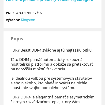
KF436C17BBK2/16.
PN:
Kingston
Výrobca:
Popis
FURY Beast DDR4 zvládne aj tú najťažšiu bitku.
Táto DDR4 pamäť automaticky rozpozná
hostiteľskú platformu a dokáže sa pretaktovať
na najvyššiu možnú frekvenciu.
Je ideálnou voľbou pre systémových staviteľov
alebo niekoho, kto hľadá inováciu na rýchle
spustenie svojho pomalého systému.
FURY DDR4 je elegantná pamäť s asymetrickým
čiernym rozvádzačom tepla, ktorý Vám