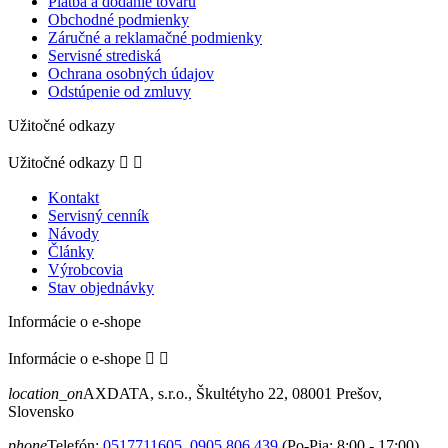
Platba a dodanie tovaru
Obchodné podmienky
Záručné a reklamačné podmienky
Servisné strediská
Ochrana osobných údajov
Odstúpenie od zmluvy
Užitočné odkazy
Užitočné odkazy


Kontakt
Servisný cenník
Návody
Články
Výrobcovia
Stav objednávky
Informácie o e-shope
Informácie o e-shope


location_on
AXDATA, s.r.o., Škultétyho 22, 08001 Prešov,
Slovensko
phone
Telefón:
0517711605
,
0905 806 439
(Po-Pia: 8:00 - 17:00)