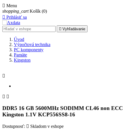

Menu
shopping_cart
Košík
(0)

Prihlásiť sa

Vyhľadávanie
Úvod
Výpočtová technika
PC komponenty
Pamäte
Kingston



DDR5 16 GB 5600MHz SODIMM CL46 non ECC
Kingston 1.1V KCP556SS8-16
Dostupnosť:

Skladom v eshope