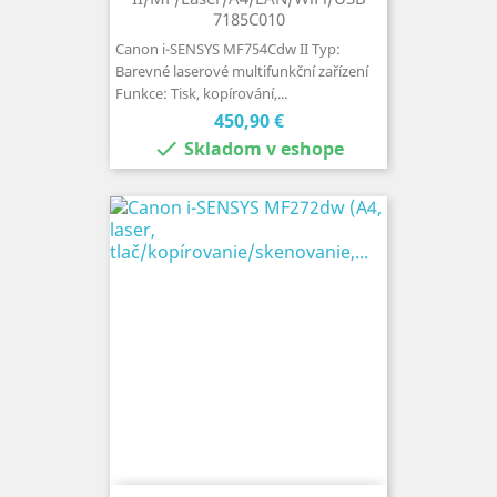
7185C010
Canon i-SENSYS MF754Cdw II Typ:
Barevné laserové multifunkční zařízení
Funkce: Tisk, kopírování,...
Cena
450,90 €

Skladom v eshope