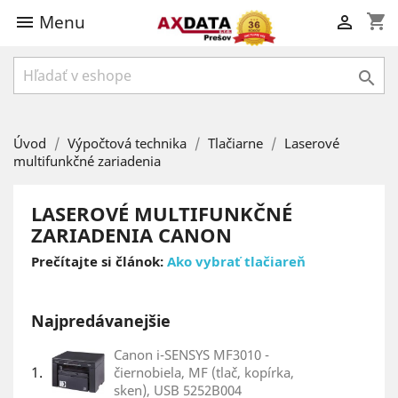
Menu
shopping_cart



Úvod
Výpočtová technika
Tlačiarne
Laserové
multifunkčné zariadenia
LASEROVÉ MULTIFUNKČNÉ
ZARIADENIA CANON
Prečítajte si článok:
Ako vybrať tlačiareň
Najpredávanejšie
Canon i-SENSYS MF3010 -
1.
čiernobiela, MF (tlač, kopírka,
sken), USB 5252B004