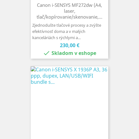
Canon i-SENSYS MF272dw (A4,
laser,
tlač/kopírovanie/skenovanie,...
Zjednodušte tlačové procesy a zvýšte
efektívnosť doma a v malých
kanceláriách s rýchlymi a...
Cena
230,00 €

Skladom v eshope