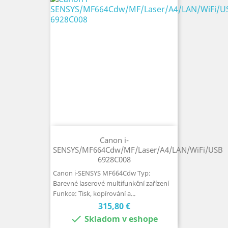
Canon i-
SENSYS/MF664Cdw/MF/Laser/A4/LAN/WiFi/USB
6928C008
Canon i-SENSYS MF664Cdw Typ:
Barevné laserové multifunkční zařízení
Funkce: Tisk, kopírování a...
Cena
315,80 €

Skladom v eshope