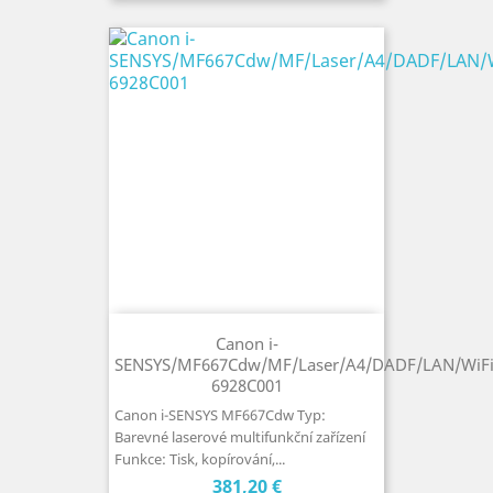
Canon i-
SENSYS/MF667Cdw/MF/Laser/A4/DADF/LAN/WiF
6928C001
Canon i-SENSYS MF667Cdw Typ:
Barevné laserové multifunkční zařízení
Funkce: Tisk, kopírování,...
Cena
381,20 €