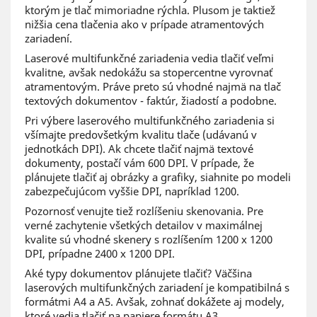
ktorým je tlač mimoriadne rýchla. Plusom je taktiež
nižšia cena tlačenia ako v prípade atramentových
zariadení.
Laserové multifunkčné zariadenia vedia tlačiť veľmi
kvalitne, avšak nedokážu sa stopercentne vyrovnať
atramentovým. Práve preto sú vhodné najmä na tlač
textových dokumentov - faktúr, žiadostí a podobne.
Pri výbere laserového multifunkčného zariadenia si
všímajte predovšetkým kvalitu tlače (udávanú v
jednotkách DPI). Ak chcete tlačiť najmä textové
dokumenty, postačí vám 600 DPI. V prípade, že
plánujete tlačiť aj obrázky a grafiky, siahnite po modeli
zabezpečujúcom vyššie DPI, napríklad 1200.
Pozornosť venujte tiež rozlíšeniu skenovania. Pre
verné zachytenie všetkých detailov v maximálnej
kvalite sú vhodné skenery s rozlíšením 1200 x 1200
DPI, prípadne 2400 x 1200 DPI.
Aké typy dokumentov plánujete tlačiť? Väčšina
laserových multifunkčných zariadení je kompatibilná s
formátmi A4 a A5. Avšak, zohnať dokážete aj modely,
ktoré vedia tlačiť na papiere formátu A3.