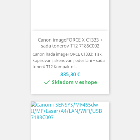
Canon imageFORCE X C1333 +
sada tonerov T12 7185C002
Canon Řada imageFORCE C1333: Tisk,
kopírování, skenování, odesílání + sada
tonerů T12 Kompaktní...
Cena
835,30 €

Skladom v eshope