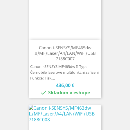
Canon i-SENSYS/MF465dw
II/MF/Laser/A4/LAN/WiFi/USB
7188C007
Canon i-SENSYS MF465dw II Typ:
Černobílé laserové multifunkční zařízení
Funkce: Tisk,...
Cena
436,00 €

Skladom v eshope