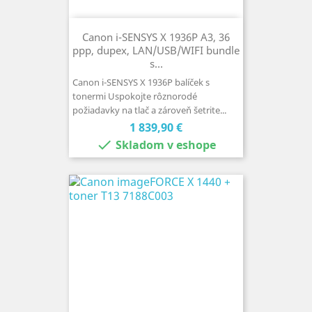
Canon i-SENSYS X 1936P A3, 36
ppp, dupex, LAN/USB/WIFI bundle
s...
Canon i-SENSYS X 1936P balíček s
tonermi Uspokojte rôznorodé
požiadavky na tlač a zároveň šetrite...
Cena
1 839,90 €

Skladom v eshope