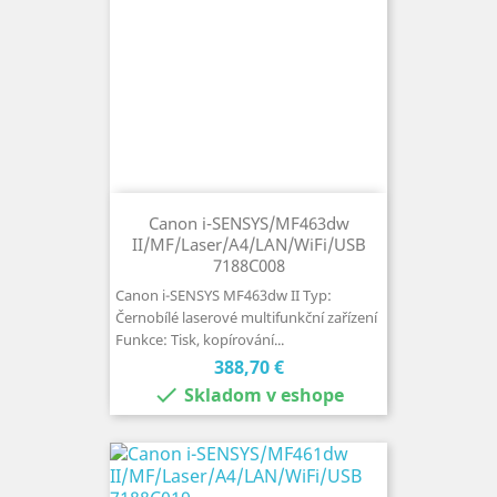
Canon i-SENSYS/MF463dw
II/MF/Laser/A4/LAN/WiFi/USB
7188C008
Canon i-SENSYS MF463dw II Typ:
Černobílé laserové multifunkční zařízení
Funkce: Tisk, kopírování...
Cena
388,70 €

Skladom v eshope