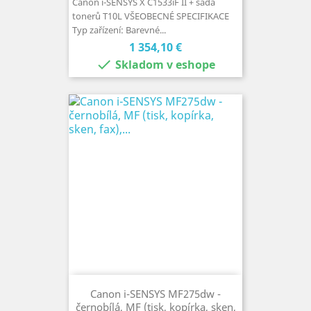
Canon i-SENSYS X C1533iF II + sada
tonerů T10L VŠEOBECNÉ SPECIFIKACE
Typ zařízení: Barevné...
Cena
1 354,10 €

Skladom v eshope
Canon i-SENSYS MF275dw -
černobílá, MF (tisk, kopírka, sken,