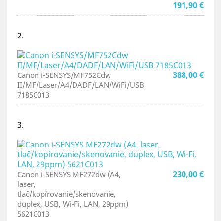
191,90 €
2.
388,00 €
Canon i-SENSYS/MF752Cdw
II/MF/Laser/A4/DADF/LAN/WiFi/USB
7185C013
3.
230,00 €
Canon i-SENSYS MF272dw (A4,
laser,
tlač/kopírovanie/skenovanie,
duplex, USB, Wi-Fi, LAN, 29ppm)
5621C013