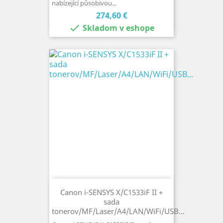
nabízející působivou...
Cena
274,60 €

Skladom v eshope
Canon i-SENSYS X/C1533iF II +
sada
tonerov/MF/Laser/A4/LAN/WiFi/USB...