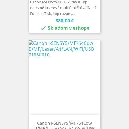
Canon i-SENSYS MF752Cdw II Typ:
Barevné laserové multifunkční zařízení
Funkce: Tisk, kopírování,...
Cena
388,00 €

Skladom v eshope
Canon i-SENSYS/MF754Cdw
II/MF/Laser/A4/LAN/WiFi/USB