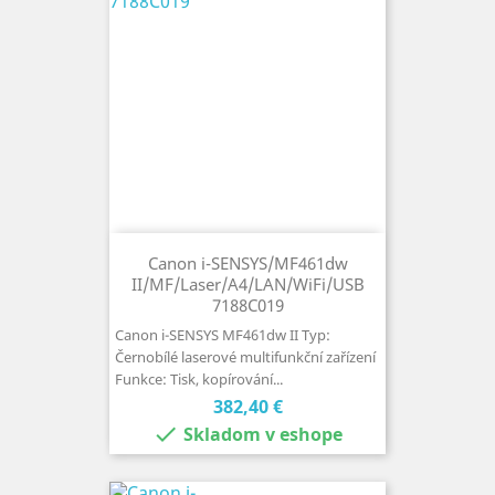
Canon i-SENSYS/MF461dw
II/MF/Laser/A4/LAN/WiFi/USB
7188C019
Canon i-SENSYS MF461dw II Typ:
Černobílé laserové multifunkční zařízení
Funkce: Tisk, kopírování...
Cena
382,40 €

Skladom v eshope