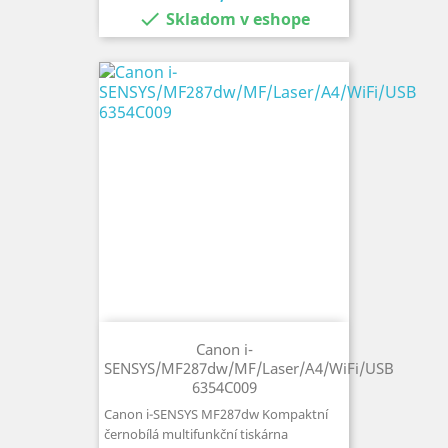

Skladom v eshope
Canon i-
SENSYS/MF287dw/MF/Laser/A4/WiFi/USB
6354C009
Canon i-SENSYS MF287dw Kompaktní
černobílá multifunkční tiskárna