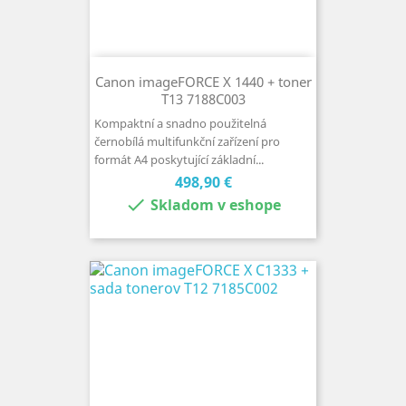
Canon imageFORCE X 1440 + toner
T13 7188C003
Kompaktní a snadno použitelná
černobílá multifunkční zařízení pro
formát A4 poskytující základní...
Cena
498,90 €

Skladom v eshope