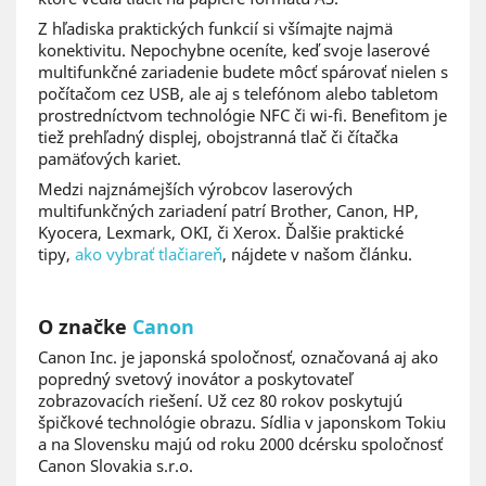
Z hľadiska praktických funkcií si všímajte najmä
konektivitu. Nepochybne oceníte, keď svoje laserové
multifunkčné zariadenie budete môcť spárovať nielen s
počítačom cez USB, ale aj s telefónom alebo tabletom
prostredníctvom technológie NFC či wi-fi. Benefitom je
tiež prehľadný displej, obojstranná tlač či čítačka
pamäťových kariet.
Medzi najznámejších výrobcov laserových
multifunkčných zariadení patrí Brother, Canon, HP,
Kyocera, Lexmark, OKI, či Xerox. Ďalšie praktické
tipy,
ako vybrať tlačiareň
, nájdete v našom článku.
O značke
Canon
Canon Inc. je japonská spoločnosť, označovaná aj ako
popredný svetový inovátor a poskytovateľ
zobrazovacích riešení. Už cez 80 rokov poskytujú
špičkové technológie obrazu. Sídlia v japonskom Tokiu
a na Slovensku majú od roku 2000 dcérsku spoločnosť
Canon Slovakia s.r.o.