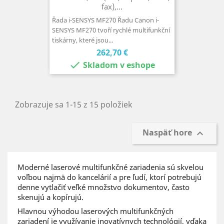
fax),...
Řada i-SENSYS MF270 Řadu Canon i-
SENSYS MF270 tvoří rychlé multifunkční
tiskárny, které jsou...
Cena
262,70 €

Skladom v eshope
Zobrazuje sa 1-15 z 15 položiek
Naspäť hore

Moderné laserové multifunkčné zariadenia sú skvelou
voľbou najmä do kancelárií a pre ľudí, ktorí potrebujú
denne vytlačiť veľké množstvo dokumentov, často
skenujú a kopírujú.
Hlavnou výhodou laserových multifunkčných
zariadení je využívanie inovatívnych technológií, vďaka