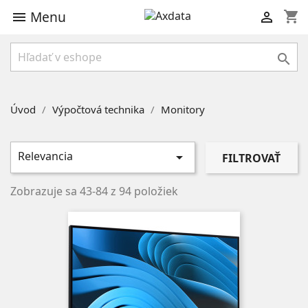
Menu
shopping_cart



Úvod
Výpočtová technika
Monitory
Relevancia

FILTROVAŤ
Zobrazuje sa 43-84 z 94 položiek