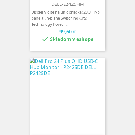
DELL-E2425HM
Displej Viditeľná uhlopriečka: 23.8" Typ
panela: In-plane Switching (IPS)
Technology Povrch...
Cena
99,60 €

Skladom v eshope