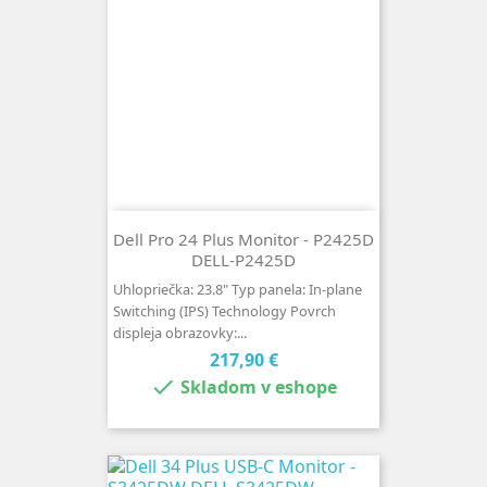
Dell Pro 24 Plus Monitor - P2425D
DELL-P2425D
Uhlopriečka: 23.8" Typ panela: In-plane
Switching (IPS) Technology Povrch
displeja obrazovky:...
Cena
217,90 €

Skladom v eshope