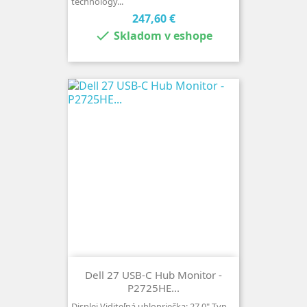
technology...
Cena
247,60 €

Skladom v eshope
Dell 27 USB-C Hub Monitor -
P2725HE...
Displej Viditeľná uhlopriečka: 27.0" Typ