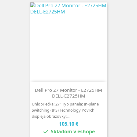
Dell Pro 27 Monitor - E2725HM
DELL-E2725HM
Uhlopriečka: 27" Typ panela: In-plane
Switching (IPS) Technology Povrch
displeja obrazovky:...
Cena
105,10 €

Skladom v eshope