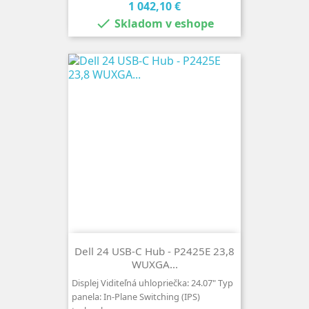
Cena
1 042,10 €

Skladom v eshope
Dell 24 USB-C Hub - P2425E 23,8
WUXGA...
Displej Viditeľná uhlopriečka: 24.07" Typ
panela: In-Plane Switching (IPS)