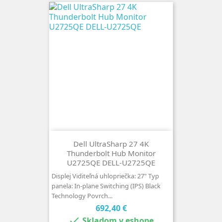
Dell UltraSharp 27 4K
Thunderbolt Hub Monitor
U2725QE DELL-U2725QE
Displej Viditeľná uhlopriečka: 27" Typ
panela: In-plane Switching (IPS) Black
Technology Povrch...
Cena
692,40 €

Skladom v eshope