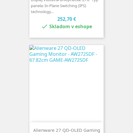
panela: In-Plane Switching (IPS)
technology...
Cena
252,70 €

Skladom v eshope
Alienware 27 QD-OLED Gaming