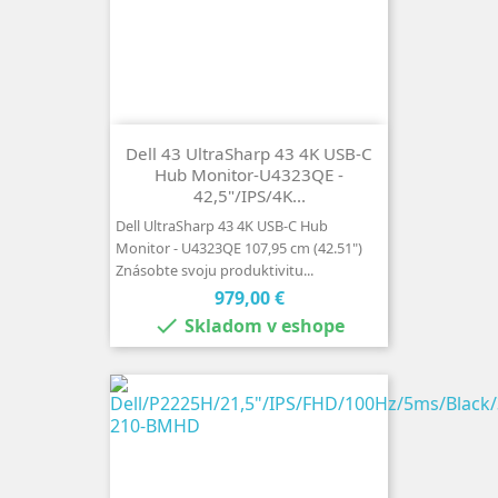
Dell 43 UltraSharp 43 4K USB-C
Hub Monitor-U4323QE -
42,5"/IPS/4K...
Dell UltraSharp 43 4K USB-C Hub
Monitor - U4323QE 107,95 cm (42.51")
Znásobte svoju produktivitu...
Cena
979,00 €

Skladom v eshope