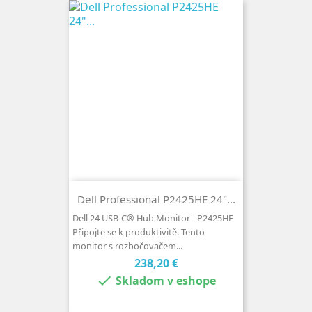
Dell Professional P2425HE 24"...
Dell 24 USB-C® Hub Monitor - P2425HE
Připojte se k produktivitě. Tento
monitor s rozbočovačem...
Cena
238,20 €

Skladom v eshope