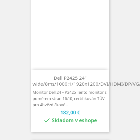
Dell P2425 24"
wide/8ms/1000:1/1920x1200/DVI/HDMI/DP/VGA
Monitor Dell 24 – P2425 Tento monitor s
poměrem stran 16:10, certifikován TÜV
pro 4hvězdičkové...
Cena
182,00 €

Skladom v eshope