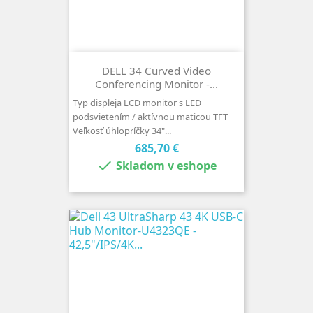
DELL 34 Curved Video
Conferencing Monitor -...
Typ displeja LCD monitor s LED
podsvietením / aktívnou maticou TFT
Veľkosť úhlopríčky 34"...
Cena
685,70 €

Skladom v eshope