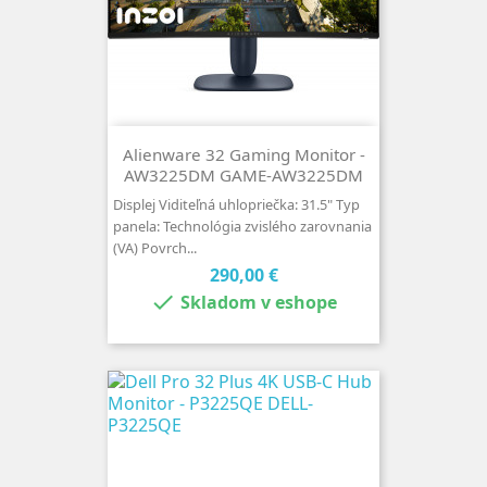
Alienware 32 Gaming Monitor -
AW3225DM GAME-AW3225DM
Displej Viditeľná uhlopriečka: 31.5" Typ
panela: Technológia zvislého zarovnania
(VA) Povrch...
Cena
290,00 €

Skladom v eshope