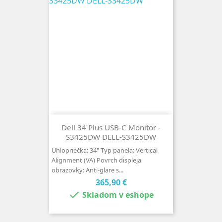
Dell 34 Plus USB-C Monitor -
S3425DW DELL-S3425DW
Uhlopriečka: 34" Typ panela: Vertical
Alignment (VA) Povrch displeja
obrazovky: Anti-glare s...
Cena
365,90 €

Skladom v eshope