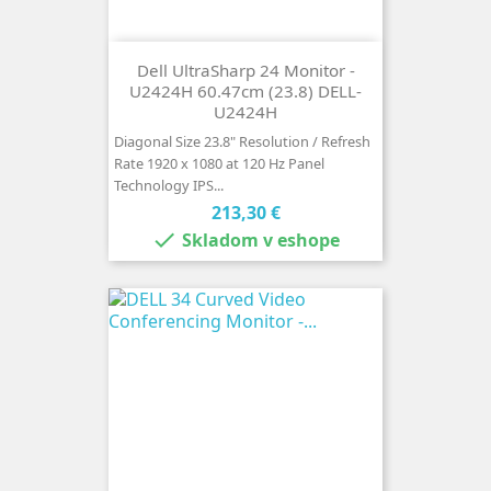
Dell UltraSharp 24 Monitor -
U2424H 60.47cm (23.8) DELL-
U2424H
Diagonal Size 23.8" Resolution / Refresh
Rate 1920 x 1080 at 120 Hz Panel
Technology IPS...
Cena
213,30 €

Skladom v eshope