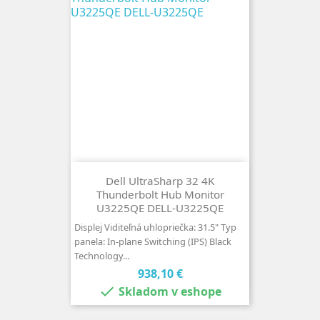
Dell UltraSharp 32 4K
Thunderbolt Hub Monitor
U3225QE DELL-U3225QE
Displej Viditeľná uhlopriečka: 31.5" Typ
panela: In-plane Switching (IPS) Black
Technology...
Cena
938,10 €

Skladom v eshope