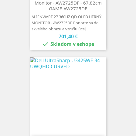
Monitor - AW2725DF - 67.82cm
GAME-AW2725DF
ALIENWARE 27 360HZ QD-OLED HERNÝ
MONITOR - AW2725DF Ponorte sa do
skvelého obrazu a vzrušujúcej...
Cena
701,40 €

Skladom v eshope