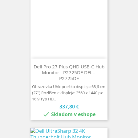
Dell Pro 27 Plus QHD USB-C Hub
Monitor - P2725DE DELL-
P2725DE
Obrazovka Uhlopriečka displeja: 68,6 cm
(27") Rozlíšenie displeja: 2560 x 1440 px
16:9 Typ HD...
Cena
337,80 €

Skladom v eshope