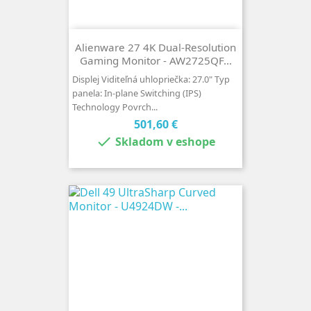
Alienware 27 4K Dual-Resolution
Gaming Monitor - AW2725QF...
Displej Viditeľná uhlopriečka: 27.0" Typ
panela: In-plane Switching (IPS)
Technology Povrch...
Cena
501,60 €

Skladom v eshope