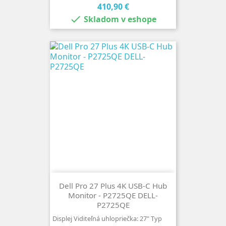
Cena
410,90 €

Skladom v eshope
Dell Pro 27 Plus 4K USB-C Hub
Monitor - P2725QE DELL-
P2725QE
Displej Viditeľná uhlopriečka: 27" Typ