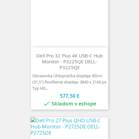
Dell Pro 32 Plus 4K USB-C Hub
Monitor - P3225QE DELL-
P3225QE
Obrazovka Uhlopriečka displeja: 80cm
(31,5") Rozlíšenie displeja: 3840 x 2160 px
Typ HD...
Cena
577,50 €

Skladom v eshope