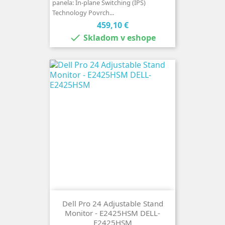
panela: In-plane Switching (IPS)
Technology Povrch...
Cena
459,10 €

Skladom v eshope
Dell Pro 24 Adjustable Stand
Monitor - E2425HSM DELL-
E2425HSM