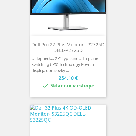
Dell Pro 27 Plus Monitor - P2725D
DELL-P2725D
Uhlopriečka: 27" Typ panela: In-plane
Switching (IPS) Technology Povrch
displeja obrazovky:...
Cena
254,10 €

Skladom v eshope