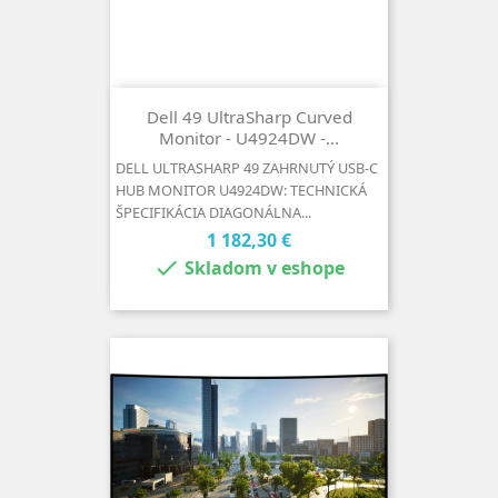
Dell 49 UltraSharp Curved
Monitor - U4924DW -...
DELL ULTRASHARP 49 ZAHRNUTÝ USB-C
HUB MONITOR U4924DW: TECHNICKÁ
ŠPECIFIKÁCIA DIAGONÁLNA...
Cena
1 182,30 €

Skladom v eshope