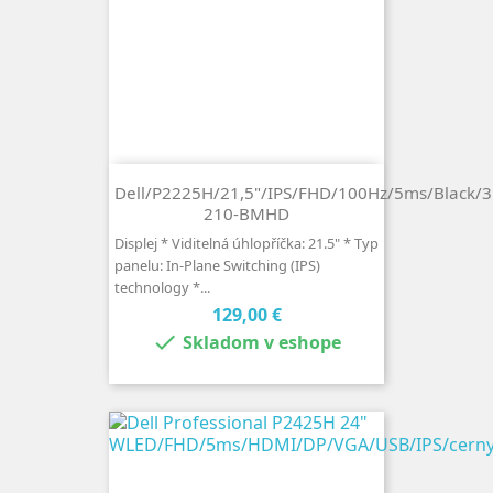
Dell/P2225H/21,5"/IPS/FHD/100Hz/5ms/Black
210-BMHD
Displej * Viditelná úhlopříčka: 21.5" * Typ
panelu: In-Plane Switching (IPS)
technology *...
Cena
129,00 €

Skladom v eshope