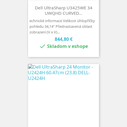
Dell UltraSharp U3425WE 34
UWQHD CURVED...
echnické informace Velikost úhlopříčky
pohledu 34,14" Přednastavená oblast
zobrazení (V x V)...
Cena
844,80 €

Skladom v eshope