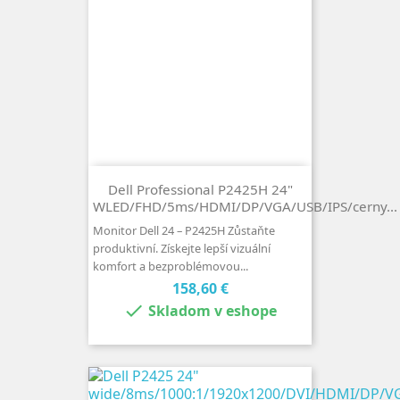
Dell Professional P2425H 24"
WLED/FHD/5ms/HDMI/DP/VGA/USB/IPS/cerny...
Monitor Dell 24 – P2425H Zůstaňte
produktivní. Získejte lepší vizuální
komfort a bezproblémovou...
Cena
158,60 €

Skladom v eshope