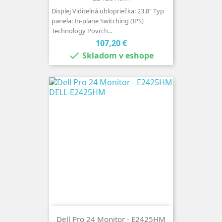
Displej Viditeľná uhlopriečka: 23.8" Typ
panela: In-plane Switching (IPS)
Technology Povrch...
Cena
107,20 €

Skladom v eshope
Dell Pro 24 Monitor - E2425HM