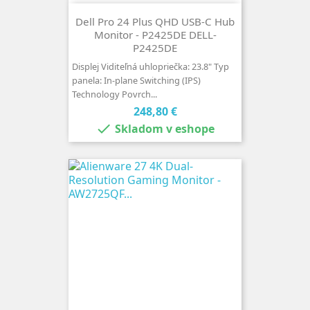
Dell Pro 24 Plus QHD USB-C Hub
Monitor - P2425DE DELL-
P2425DE
Displej Viditeľná uhlopriečka: 23.8" Typ
panela: In-plane Switching (IPS)
Technology Povrch...
Cena
248,80 €

Skladom v eshope