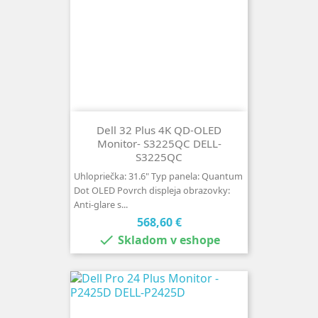
Dell 32 Plus 4K QD-OLED
Monitor- S3225QC DELL-
S3225QC
Uhlopriečka: 31.6" Typ panela: Quantum
Dot OLED Povrch displeja obrazovky:
Anti-glare s...
Cena
568,60 €

Skladom v eshope