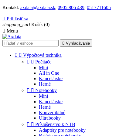
Kontakt:
axdata@axdata.sk
,
0905 806 439
,
0517711605

Prihlásiť sa
shopping_cart
Košík
(0)

Menu

Vyhľadávanie


Výpočtová technika


Počítače
Mini
All in One
Kancelárske
Herné


Notebooky
Mini
Kancelárske
Herné
Konvertibilné
Ultrabooky


Príslušenstvo k NTB
Adaptéry pre notebooky
Batérie pre notebooky