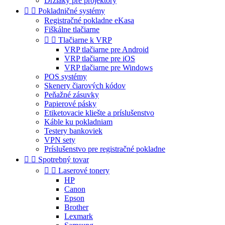
Držiaky pre projektory


Pokladničné systémy
Registračné pokladne eKasa
Fiškálne tlačiarne


Tlačiarne k VRP
VRP tlačiarne pre Android
VRP tlačiarne pre iOS
VRP tlačiarne pre Windows
POS systémy
Skenery čiarových kódov
Peňažné zásuvky
Papierové pásky
Etiketovacie kliešte a príslušenstvo
Káble ku pokladniam
Testery bankoviek
VPN sety
Príslušenstvo pre registračné pokladne


Spotrebný tovar


Laserové tonery
HP
Canon
Epson
Brother
Lexmark