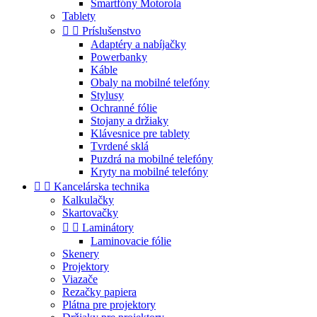
Smartfóny Motorola
Tablety


Príslušenstvo
Adaptéry a nabíjačky
Powerbanky
Káble
Obaly na mobilné telefóny
Stylusy
Ochranné fólie
Stojany a držiaky
Klávesnice pre tablety
Tvrdené sklá
Puzdrá na mobilné telefóny
Kryty na mobilné telefóny


Kancelárska technika
Kalkulačky
Skartovačky


Laminátory
Laminovacie fólie
Skenery
Projektory
Viazače
Rezačky papiera
Plátna pre projektory