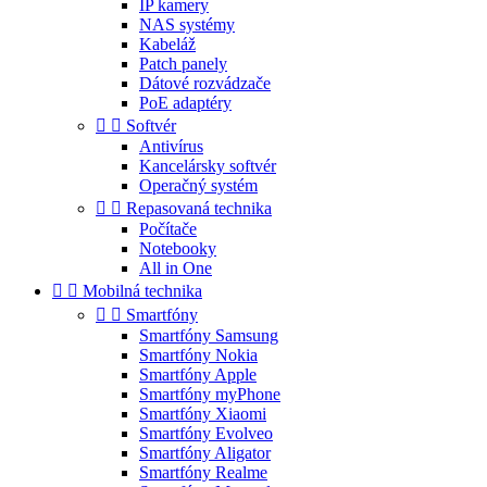
IP kamery
NAS systémy
Kabeláž
Patch panely
Dátové rozvádzače
PoE adaptéry


Softvér
Antivírus
Kancelársky softvér
Operačný systém


Repasovaná technika
Počítače
Notebooky
All in One


Mobilná technika


Smartfóny
Smartfóny Samsung
Smartfóny Nokia
Smartfóny Apple
Smartfóny myPhone
Smartfóny Xiaomi
Smartfóny Evolveo
Smartfóny Aligator
Smartfóny Realme