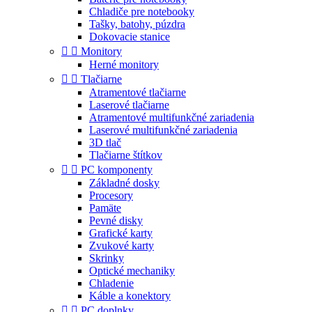
Chladiče pre notebooky
Tašky, batohy, púzdra
Dokovacie stanice


Monitory
Herné monitory


Tlačiarne
Atramentové tlačiarne
Laserové tlačiarne
Atramentové multifunkčné zariadenia
Laserové multifunkčné zariadenia
3D tlač
Tlačiarne štítkov


PC komponenty
Základné dosky
Procesory
Pamäte
Pevné disky
Grafické karty
Zvukové karty
Skrinky
Optické mechaniky
Chladenie
Káble a konektory


PC doplnky