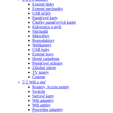
Externé disky
Externé mechaniky
USB kľúče
Pamäťové karty
Čítačky pamäťových kariet
Klávesnice a myši
Slúchadlá
Mikrofóny
Reproduktory
Webkamery
USB huby
Externé boxy
Herné zariadenia
Prepäťové ochrany
Záložné zdroje
TV tunery
Čistenie


Wifi a sieť
Routery, Access pointy
Switche
Sieťové karty
Wifi adaptéry
Wifi antény
Powerline adaptéry