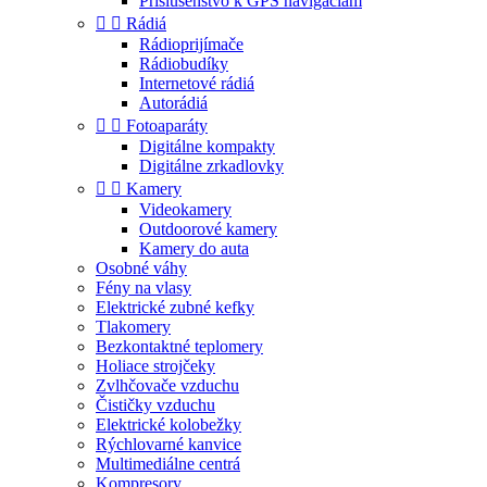
Príslušenstvo k GPS navigáciám


Rádiá
Rádioprijímače
Rádiobudíky
Internetové rádiá
Autorádiá


Fotoaparáty
Digitálne kompakty
Digitálne zrkadlovky


Kamery
Videokamery
Outdoorové kamery
Kamery do auta
Osobné váhy
Fény na vlasy
Elektrické zubné kefky
Tlakomery
Bezkontaktné teplomery
Holiace strojčeky
Zvlhčovače vzduchu
Čističky vzduchu
Elektrické kolobežky
Rýchlovarné kanvice
Multimediálne centrá
Kompresory