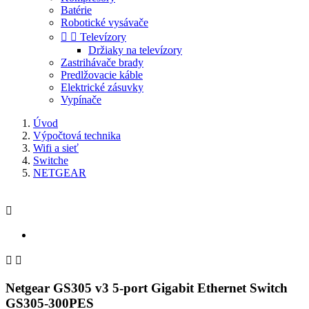
Batérie
Robotické vysávače


Televízory
Držiaky na televízory
Zastrihávače brady
Predlžovacie káble
Elektrické zásuvky
Vypínače
Úvod
Výpočtová technika
Wifi a sieť
Switche
NETGEAR



Netgear GS305 v3 5-port Gigabit Ethernet Switch
GS305-300PES