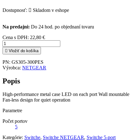
Dostupnosť:

Skladom v eshope
Na predajni:
Do 24 hod. po objednaní tovaru
Cena s DPH:
22,80 €

Vložiť do košíka
PN:
GS305-300PES
Výrobca:
NETGEAR
Popis
High-performance metal case LED on each port Wall mountable
Fan-less design for quiet operation
Parametre
Počet portov
5
Kategórie:
Switche
,
Switche NETGEAR
,
Switche 5-port