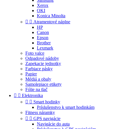
Samsung
Xerox
OKI
Konica Minolta


Atramentové náplne
HP
Canon
Epson
Brother
Lexmark
Foto valce
Odpadové nádoby
Zapekacie jednotky
Farbiace pásky
Papier
Médiá a obaly
Samolepiace etikety
Fólie na tlač


Elektronika


Smart hodinky
Príslušenstvo k smart hodinkám
Fitness náramky


GPS navigácie
Navigácie do auta