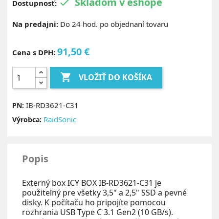
Skladom v eshope

Dostupnosť:
Na predajni:
Do 24 hod. po objednaní tovaru
91,50 €
Cena s DPH:

VLOŽIŤ DO KOŠÍKA
IB-RD3621-C31
PN:
RaidSonic
Výrobca:
Popis
Externý box ICY BOX IB-RD3621-C31 je
použiteľný pre všetky 3,5" a 2,5" SSD a pevné
disky. K počítaču ho pripojíte pomocou
rozhrania USB Type C 3.1 Gen2 (10 GB/s).