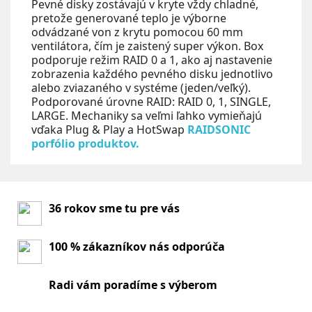
Pevné disky zostávajú v kryte vždy chladné,
pretože generované teplo je výborne
odvádzané von z krytu pomocou 60 mm
ventilátora, čím je zaistený super výkon. Box
podporuje režim RAID 0 a 1, ako aj nastavenie
zobrazenia každého pevného disku jednotlivo
alebo zviazaného v systéme (jeden/veľký).
Podporované úrovne RAID: RAID 0, 1, SINGLE,
LARGE. Mechaniky sa veľmi ľahko vymieňajú
vďaka Plug & Play a HotSwap
RAIDSONIC
porfólio produktov.
36 rokov sme tu pre vás
100 % zákazníkov nás odporúča
Radi vám poradíme s výberom