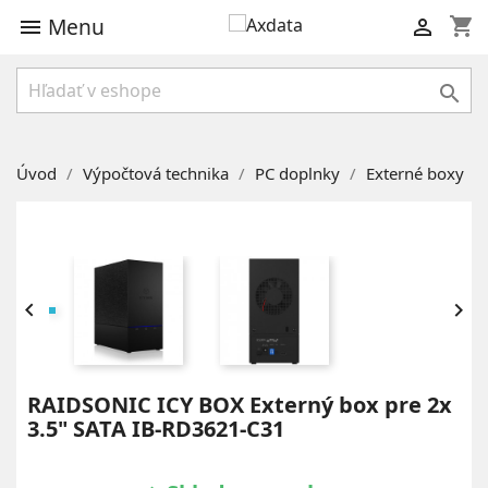
Menu
shopping_cart



Úvod
Výpočtová technika
PC doplnky
Externé boxy


RAIDSONIC ICY BOX Externý box pre 2x
3.5" SATA IB-RD3621-C31