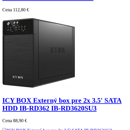
Cena
112,80 €
ICY BOX Externý box pre 2x 3.5' SATA
HDD IB-RD362 IB-RD3620SU3
Cena
88,90 €