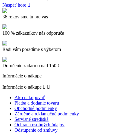
Naspäť hore

36 rokov sme tu pre vás
100 % zákazníkov nás odporúča
Radi vám poradíme s výberom
Doručenie zadarmo nad 150 €
Informácie o nákupe
Informácie o nákupe


Ako nakupovať
Platba a dodanie tovaru
Obchodné podmienky
Záručné a reklamačné podmienky
Servisné strediská
Ochrana osobných údajov
Odstúpenie od zmluvy