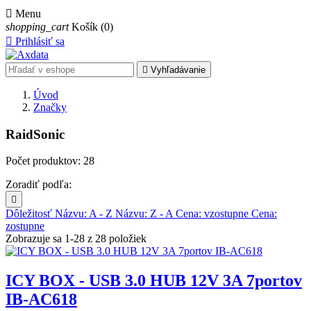

Menu
shopping_cart
Košík
(0)

Prihlásiť sa

Vyhľadávanie
Úvod
Značky
RaidSonic
Počet produktov: 28
Zoradiť podľa:

Dôležitosť
Názvu: A - Z
Názvu: Z - A
Cena: vzostupne
Cena:
zostupne
Zobrazuje sa 1-28 z 28 položiek
ICY BOX - USB 3.0 HUB 12V 3A 7portov
IB-AC618