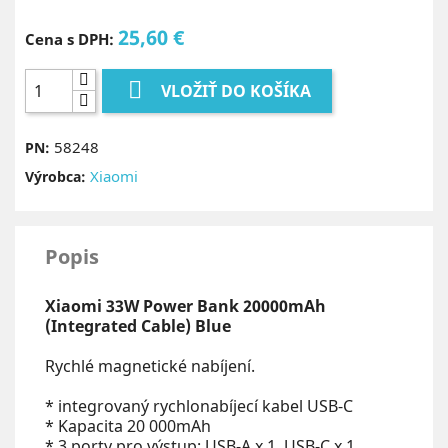
25,60 €
Cena s DPH:

VLOŽIŤ DO KOŠÍKA
58248
PN:
Xiaomi
Výrobca:
Popis
Xiaomi 33W Power Bank 20000mAh
(Integrated Cable) Blue
Rychlé magnetické nabíjení.
* integrovaný rychlonabíjecí kabel USB-C
* Kapacita 20 000mAh
* 3 porty pro výstup: USB-A x 1, USB-C x 1,