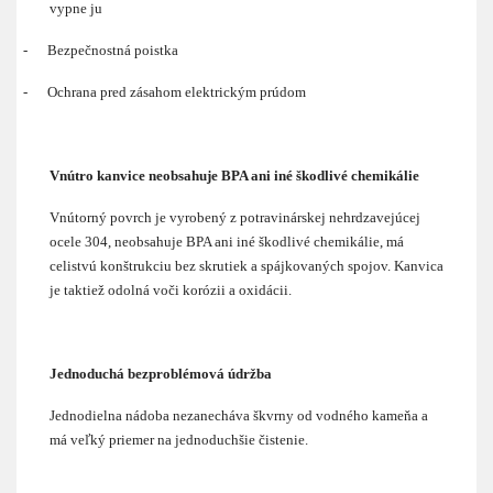
vypne ju
-
Bezpečnostná poistka
-
Ochrana pred zásahom elektrickým prúdom
Vnútro kanvice neobsahuje BPA ani iné škodlivé chemikálie
Vnútorný povrch je vyrobený z potravinárskej nehrdzavejúcej
ocele 304, neobsahuje BPA ani iné škodlivé chemikálie, má
celistvú konštrukciu bez skrutiek a spájkovaných spojov. Kanvica
je taktiež odolná voči korózii a oxidácii.
Jednoduchá bezproblémová údržba
Jednodielna nádoba nezanecháva škvrny od vodného kameňa a
má veľký priemer na jednoduchšie čistenie.