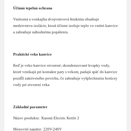
Účinná tepelná ochrana
Vnútorná a vonkajšia dvojvrstvová štruktúra obsahuje
medzivrstvu izolácie, ktorá účinne izoluje teplo vo vnútri kanvice
a zabraňuje náhodnému popáleniu.
Praktické veko kanvice
Keď je veko kanvice otvorené, skondenzované kvapky vody,
ktoré vznikajú pri kontakte pary s vekom, padajú späť do kanvice
pozdĺž zakriveného povrchu, čo zabraňuje vyšplechnutiu horúcej
vody pri otvorení veka.
Základné parametre
Názov produktu: Xiaomi Electric Kettle 2
Menovité napätie: 220V-240V