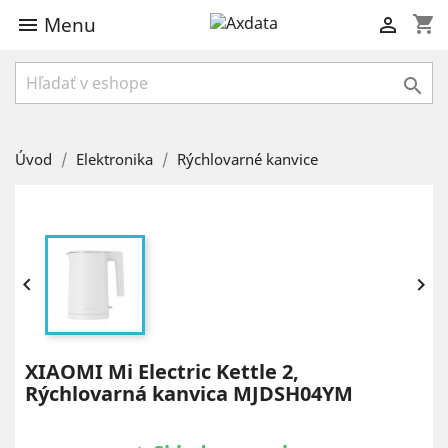
Menu
shopping_cart



Úvod
Elektronika
Rýchlovarné kanvice


XIAOMI Mi Electric Kettle 2,
Rýchlovarná kanvica MJDSH04YM