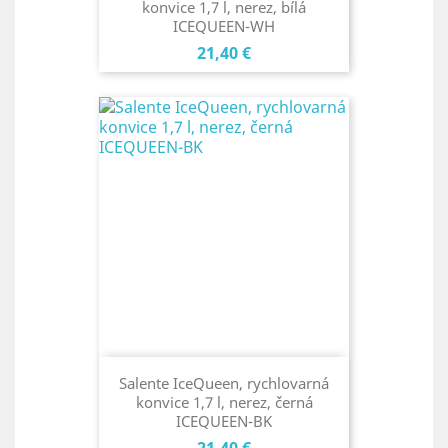
konvice 1,7 l, nerez, bílá
ICEQUEEN-WH
Cena
21,40 €
Salente IceQueen, rychlovarná
konvice 1,7 l, nerez, černá
ICEQUEEN-BK
Cena