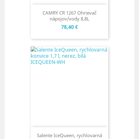
CAMRY CR 1267 Ohrievač
nápojov/vody 8,8L
Cena
78,40 €
Salente IceQueen, rychlovarná