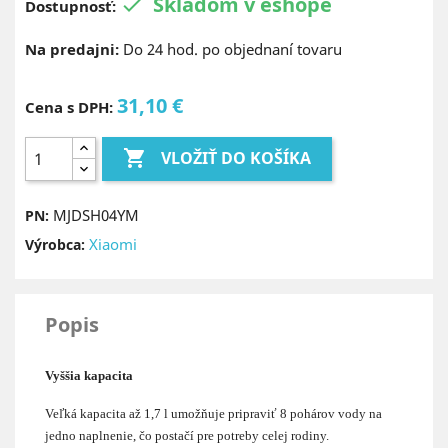
Skladom v eshope

Dostupnosť:
Na predajni:
Do 24 hod. po objednaní tovaru
31,10 €
Cena s DPH:

VLOŽIŤ DO KOŠÍKA
MJDSH04YM
PN:
Xiaomi
Výrobca:
Popis
Vyššia kapacita
Veľká kapacita až 1,7 l umožňuje pripraviť 8 pohárov vody na
jedno naplnenie, čo postačí pre potreby celej rodiny.