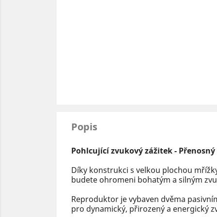
Popis
Pohlcující zvukový zážitek - Přenosn
Díky konstrukci s velkou plochou mřížky
budete ohromeni bohatým a silným zv
Reproduktor je vybaven dvěma pasivním
pro dynamický, přirozený a energický zv