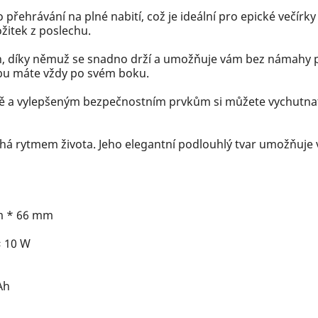
 přehrávání na plné nabití, což je ideální pro epické večírk
žitek z poslechu.
n, díky němuž se snadno drží a umožňuje vám bez námahy po
bu máte vždy po svém boku.
aně a vylepšeným bezpečnostním prvkům si můžete vychutn
á rytmem života. Jeho elegantní podlouhlý tvar umožňuje vo
m * 66 mm
× 10 W
Ah