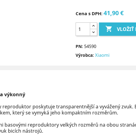
41,90 €
Cena s DPH:

VLOŽIŤ
54590
PN:
Xiaomi
Výrobca:
ý a výkonný
 reproduktor poskytuje transparentnější a vyvážený zvuk. B
ukem, který se vymyká jeho kompaktním rozměrům.
i basovými reproduktory velkých rozměrů na obou stranách
uk bicích nástrojů.