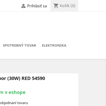
shopping_cart

Košík
(0)
Prihlásiť sa
SPOTREBNÝ TOVAR
ELEKTRONIKA
or (30W) RED 54590
m v eshope
objednaní tovaru