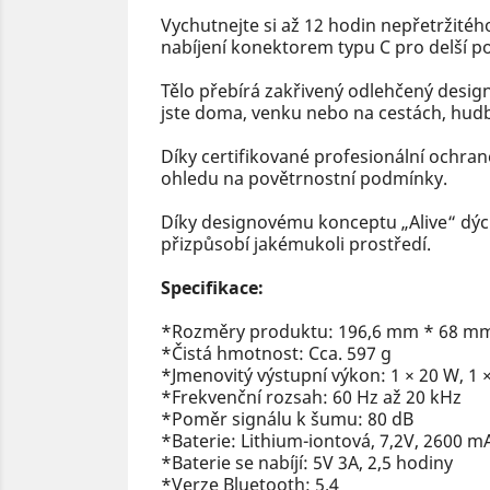
Vychutnejte si až 12 hodin nepřetržitého
nabíjení konektorem typu C pro delší po
Tělo přebírá zakřivený odlehčený desig
jste doma, venku nebo na cestách, hud
Díky certifikované profesionální ochr
ohledu na povětrnostní podmínky.
Díky designovému konceptu „Alive“ dých
přizpůsobí jakémukoli prostředí.
Specifikace:
*Rozměry produktu: 196,6 mm * 68 m
*Čistá hmotnost: Cca. 597 g
*Jmenovitý výstupní výkon: 1 × 20 W, 1 
*Frekvenční rozsah: 60 Hz až 20 kHz
*Poměr signálu k šumu: 80 dB
*Baterie: Lithium-iontová, 7,2V, 2600 m
*Baterie se nabíjí: 5V 3A, 2,5 hodiny
*Verze Bluetooth: 5.4