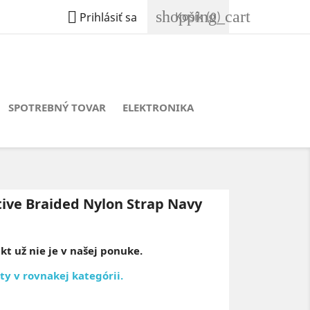
shopping_cart

Košík
(0)
Prihlásiť sa
SPOTREBNÝ TOVAR
ELEKTRONIKA
ive Braided Nylon Strap Navy
t už nie je v našej ponuke.
ty v rovnakej kategórii.